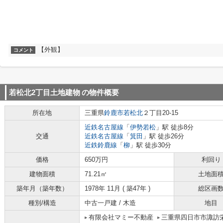
【外観】
コメント
若松北2丁目土地建物
の物件概要
所在地
三重県
鈴鹿市
若松北
２丁目20-15
近鉄名古屋線
「
伊勢若松
」駅 徒歩8分
交通
近鉄名古屋線
「
箕田
」駅 徒歩26分
近鉄鈴鹿線
「
柳
」駅 徒歩30分
価格
650万円
利回り
建物面積
71.21㎡
土地面
築年月（築年数）
1978年 11月 ( 築47年 )
総区画
種別/構造
中古一戸建 / 木造
地目
有限会社マミー不動産
三重県四日市市諏訪栄町