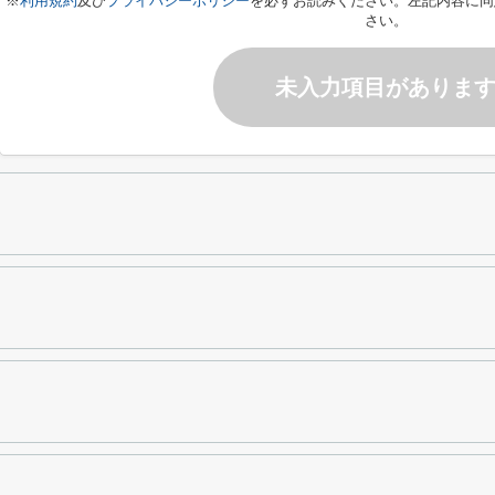
※
利用規約
及び
プライバシーポリシー
を必ずお読みください。左記内容に同
さい。
未入力項目がありま