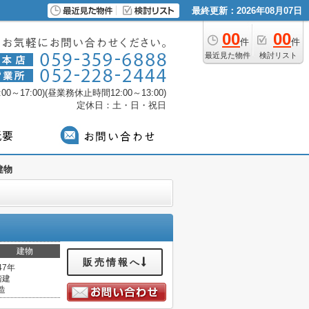
最終更新：2026年08月07日
00
00
件
件
最近見た物件
検討リスト
0～17:00)(昼業務休止時間12:00～13:00)
定休日：土・日・祝日
建物
建物
販売情報へ
47年
階建
造