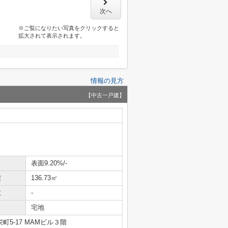
次へ
※ご覧になりたい写真をクリックすると
拡大されて表示されます。
情報の見方
【中古一戸建】
表面9.20%/-
積
136.73㎡
数
-
宅地
5-17 MAMビル３階