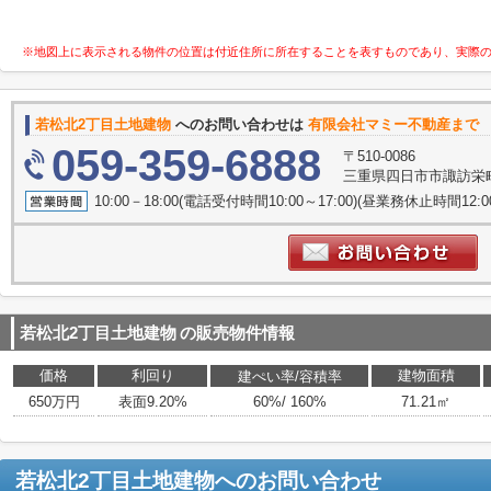
※地図上に表示される物件の位置は付近住所に所在することを表すものであり、実際
若松北2丁目土地建物
へのお問い合わせは
有限会社マミー不動産まで
059-359-6888
〒510-0086
三重県四日市市諏訪栄町5
10:00－18:00(電話受付時間10:00～17:00)(昼業務休止時間12
若松北2丁目土地建物
の販売物件情報
価格
利回り
建物面積
建ぺい率/容積率
650万円
表面9.20%
60%/ 160%
71.21㎡
若松北2丁目土地建物
へのお問い合わせ