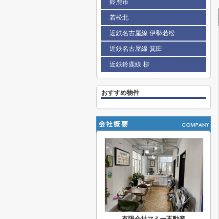
鈴鹿市
若松北
近鉄名古屋線 伊勢若松
近鉄名古屋線 箕田
近鉄鈴鹿線 柳
おすすめ物件
有限会社マミー不動産