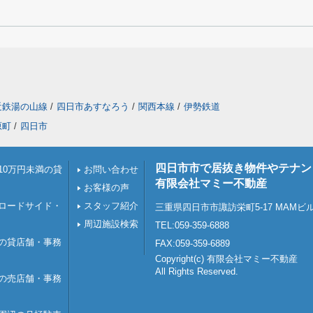
近鉄湯の山線
/
四日市あすなろう
/
関西本線
/
伊勢鉄道
原町
/
四日市
四日市市で居抜き物件やテナン
10万円未満の貸
お問い合わせ
有限会社マミー不動産
お客様の声
ロードサイド・
スタッフ紹介
三重県四日市市諏訪栄町5-17 MAMビ
周辺施設検索
TEL:059-359-6888
の貸店舗・事務
FAX:059-359-6889
Copyright(c) 有限会社マミー不動産
All Rights Reserved.
の売店舗・事務