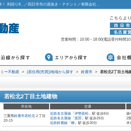
若松北2丁目土地建物 オーナーチェンジ物件！ 利回り9...／四日市市の居抜き・テナント／有限会社マミー不動産
営業時間：10:00－18:00(電話受付時間10:0
マミー不動産
>
(居住用(売買))地域から探す
>
鈴鹿市
>
若松北2丁目土地
若松北2丁目土地建物
所在地
交通
近鉄名古屋線
「
伊勢若松
」駅 徒歩8分
築
三重県
鈴鹿市
若松北
２丁目
近鉄名古屋線
「
箕田
」駅 徒歩26分
2
20-15
近鉄鈴鹿線
「
柳
」駅 徒歩30分
木