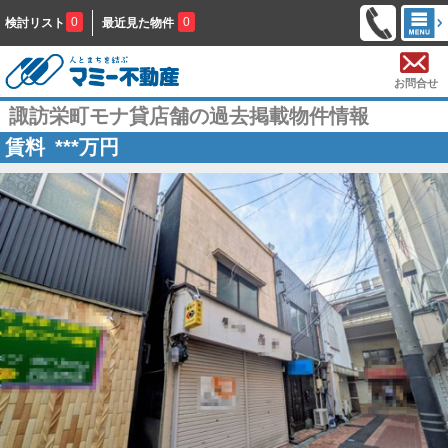
0
0
検討リスト
最近見た物件
お問合せ
諏訪栄町モナ貸店舗の過去掲載物件情報
賃料
***
万円