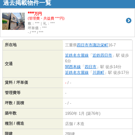
過去掲載物件一覧
***
万円
(管理費・共益費 ***円)
敷：***｜礼：***
坪単価：***
- / *** / ***
所在地
三重県
四日市市
諏訪栄町
16-7
近鉄名古屋線
「
近鉄四日市
」駅 徒歩
6分
交通
関西本線
「
四日市
」駅 徒歩14分
近鉄名古屋線
「
川原町
」駅 徒歩17分
賃料 / 坪単価
-
/ -
管理費等
-
坪数 / 面積
- / -
築年数
1950年 1月 (築76年)
種別 / 構造
店舗 / 木造
階建
2階建