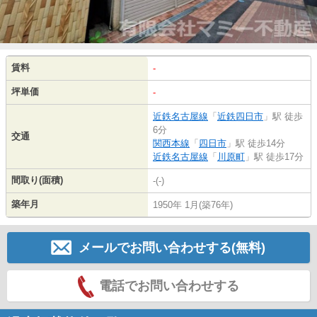
賃料
-
坪単価
-
近鉄名古屋線
「
近鉄四日市
」駅 徒歩
6分
交通
関西本線
「
四日市
」駅 徒歩14分
近鉄名古屋線
「
川原町
」駅 徒歩17分
間取り(面積)
-(-)
築年月
1950年 1月(築76年)
メールでお問い合わせする(無料)
電話でお問い合わせする