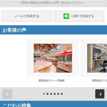
現況の確認はお気軽にお問い合わせください。
メールで共有する
LINEで共有する
お客様の声
有限会社マミー不動産
有限会社マ
前
こだわり特集