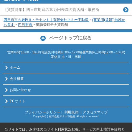
【賃貸特集】四日市周辺の10万円未満の貸店舗・事務所
四日市市の居抜き・テナント｜有限会社マミー不動産
>
(事業用(賃貸))地域か
ら探す
>
四日市市
>
諏訪栄町モナ貸店舗
ページトップに戻る
営業時間:10:00－18:00(電話受付時間10:00～17:00)(昼業務休止時間12:00～13:00)
定休日:土・日・祝日
ホーム
会社概要
お問い合わせ
PCサイト
プライバシーポリシー
利用規約
｜アクセスマップ
｜
Copyright(c) 有限会社マミー不動産 All rights reserved.
当サイトでは、お客様の当サイト利用状況把握、サービス向上検討を目的と