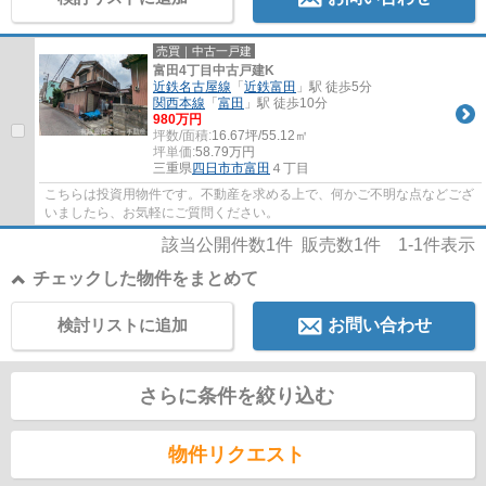
売買｜中古一戸建
富田4丁目中古戸建K
近鉄名古屋線
「
近鉄富田
」駅 徒歩5分
関西本線
「
富田
」駅 徒歩10分
980万円
坪数/面積:
16.67坪/55.12㎡
坪単価:
58.79
万円
三重県
四日市市
富田
４丁目
こちらは投資用物件です。不動産を求める上で、何かご不明な点などござ
いましたら、お気軽にご質問ください。
該当公開件数
1
件 販売数
1
件
1-1
件表示
チェックした物件をまとめて
検討リストに追加
お問い合わせ
さらに条件を絞り込む
物件リクエスト