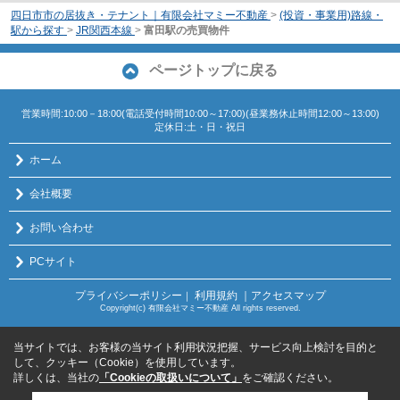
四日市市の居抜き・テナント｜有限会社マミー不動産
>
(投資・事業用)路線・
駅から探す
>
JR関西本線
>
富田駅の売買物件
ページトップに戻る
営業時間:10:00－18:00(電話受付時間10:00～17:00)(昼業務休止時間12:00～13:00)
定休日:土・日・祝日
ホーム
会社概要
お問い合わせ
PCサイト
プライバシーポリシー
利用規約
｜アクセスマップ
｜
Copyright(c) 有限会社マミー不動産 All rights reserved.
当サイトでは、お客様の当サイト利用状況把握、サービス向上検討を目的と
して、クッキー（Cookie）を使用しています。
詳しくは、当社の
「Cookieの取扱いについて」
をご確認ください。