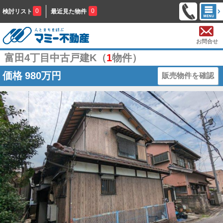
0
0
検討リスト
最近見た物件
お問合せ
富田4丁目中古戸建K（
1
物件）
価格
980万円
販売物件を確認