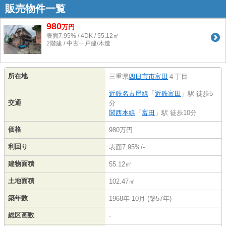
販売物件一覧
980
万
円
表面7.95% / 4DK / 55.12㎡
2階建 / 中古一戸建/木造
所在地
三重県
四日市市
富田
４丁目
近鉄名古屋線
「
近鉄富田
」駅 徒歩5
交通
分
関西本線
「
富田
」駅 徒歩10分
価格
980万円
利回り
表面7.95%/-
建物面積
55.12㎡
土地面積
102.47㎡
築年数
1968年 10月 (築57年)
総区画数
-