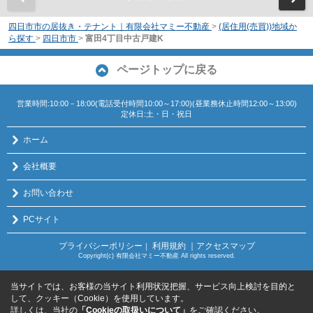
四日市市の居抜き・テナント｜有限会社マミー不動産
>
(居住用(売買))地域か
ら探す
>
四日市市
>
富田4丁目中古戸建K
ページトップに戻る
営業時間:10:00－18:00(電話受付時間10:00～17:00)(昼業務休止時間12:00～13:00)
定休日:土・日・祝日
ホーム
会社概要
お問い合わせ
PCサイト
プライバシーポリシー
利用規約
｜アクセスマップ
｜
Copyright(c) 有限会社マミー不動産 All rights reserved.
当サイトでは、お客様の当サイト利用状況把握、サービス向上検討を目的と
して、クッキー（Cookie）を使用しています。
詳しくは、当社の
「Cookieの取扱いについて」
をご確認ください。