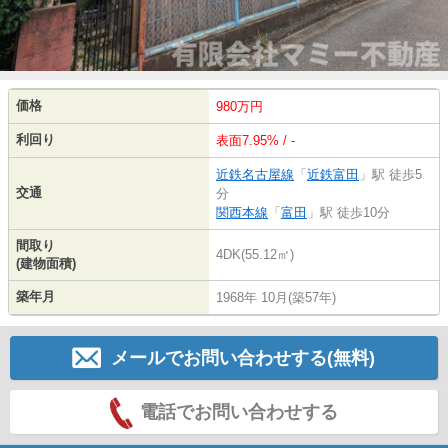
価格
980万円
利回り
表面7.95% / -
近鉄名古屋線
「
近鉄富田
」駅 徒歩5
交通
分
関西本線
「
富田
」駅 徒歩10分
間取り
4DK(55.12㎡)
(建物面積)
築年月
1968年 10月(築57年)
メールでお問い合わせする(無料)
電話でお問い合わせする