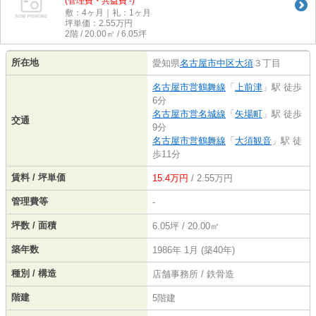
(管理費・共益費 -)
敷：4ヶ月｜礼：1ヶ月
坪単価：
2.55
万円
2階 / 20.00㎡ / 6.05坪
所在地
愛知県
名古屋市中区
大須
３丁目
名古屋市営鶴舞線
「
上前津
」駅 徒歩
6分
名古屋市営名城線
「
矢場町
」駅 徒歩
交通
9分
名古屋市営鶴舞線
「
大須観音
」駅 徒
歩11分
賃料 / 坪単価
15.4万円
/ 2.55万円
管理費等
-
坪数 / 面積
6.05坪 / 20.00㎡
築年数
1986年 1月 (築40年)
種別 / 構造
店舗事務所 / 鉄骨造
階建
5階建