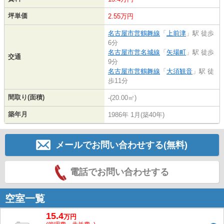
坪単価
2.55万円
名古屋市営鶴舞線
「
上前津
」駅 徒歩
6分
名古屋市営名城線
「
矢場町
」駅 徒歩
交通
9分
名古屋市営鶴舞線
「
大須観音
」駅 徒
歩11分
間取り(面積)
-(20.00㎡)
築年月
1986年 1月(築40年)
メールでお問い合わせする(無料)
電話でお問い合わせする
空室一覧
15.4
万
円