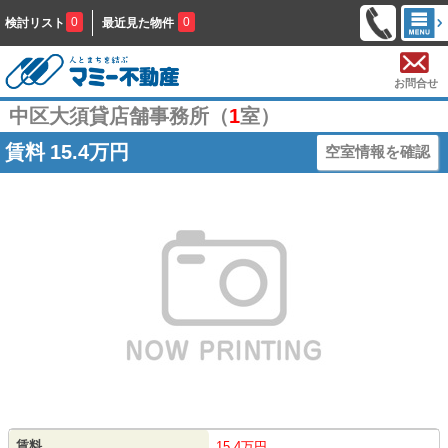
0
0
検討リスト
最近見た物件
お問合せ
中区大須貸店舗事務所（
1
室）
賃料
15.4万円
空室情報を確認
賃料
15.4万円