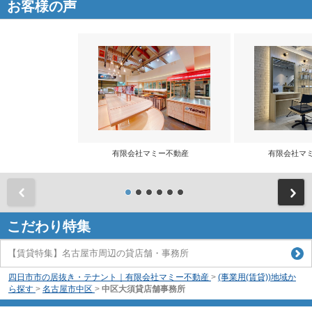
お客様の声
有限会社マミー不動産
有限会社マ
前
こだわり特集
【賃貸特集】名古屋市周辺の貸店舗・事務所
四日市市の居抜き・テナント｜有限会社マミー不動産
>
(事業用(賃貸))地域か
ら探す
>
名古屋市中区
>
中区大須貸店舗事務所