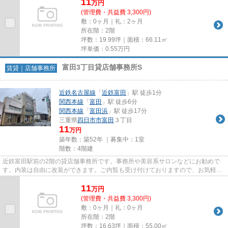
11
万
円
(管理費・共益費 3,300円)
敷：0ヶ月｜礼：2ヶ月
所在階：2階
坪数：19.99坪｜面積：66.11㎡
坪単価：
0.55
万円
富田3丁目貸店舗事務所S
賃貸｜店舗事務所
近鉄名古屋線
「
近鉄富田
」駅 徒歩1分
関西本線
「
富田
」駅 徒歩6分
関西本線
「
富田浜
」駅 徒歩17分
三重県
四日市市
富田
３丁目
11
万円
築年数：築52年 ｜募集中：
1室
階数：4階建
近鉄富田駅前の2階の貸店舗事務所です。事務所や美容系サロンなどにお勧めで
す。内装は自由に改装ができます。ご内覧も受け付けておりますので、お気軽に
マミー不動産までお問い合わせ...
11
万
円
(管理費・共益費 3,300円)
敷：0ヶ月｜礼：0ヶ月
所在階：2階
坪数：16.63坪｜面積：55.00㎡