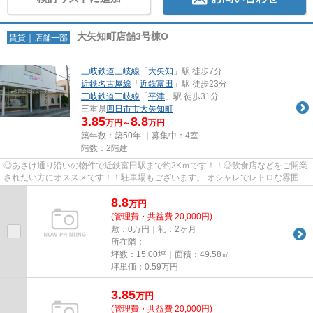
大矢知町店舗3号棟O
賃貸｜店舗一部
三岐鉄道三岐線
「
大矢知
」駅 徒歩7分
近鉄名古屋線
「
近鉄富田
」駅 徒歩23分
三岐鉄道三岐線
「
平津
」駅 徒歩31分
三重県
四日市市
大矢知町
3.85
8.8
万円～
万円
築年数：築50年 ｜募集中：
4室
階数：2階建
◎あさけ通り沿いの物件で近鉄富田駅まで約2Kｍです！！◎飲食店などをご開業
されたい方にオススメです！！駐車場もございます。 オシャレでレトロな雰囲気
漂う物件です！お気軽にマミー...
8.8
万
円
(管理費・共益費 20,000円)
敷：0万円｜礼：2ヶ月
所在階：-
坪数：15.00坪｜面積：49.58㎡
坪単価：
0.59
万円
3.85
万
円
(管理費・共益費 20,000円)