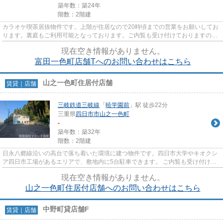
築年数：築24年
階数：2階建
カラオケ喫茶居抜物件です。上階が住居なので20時頃までの営業をお願いしてお
ります。裏庭もご利用可能となっております。ご内覧も受け付けておりますの
で、お気軽にマミー不動産まで...
現在空き情報がありません。
富田一色町店舗Tへのお問い合わせはこちら
山之一色町住居付店舗
賃貸｜店舗
三岐鉄道三岐線
「
暁学園前
」駅 徒歩22分
三重県
四日市市
山之一色町
-
築年数：築32年
階数：2階建
日永八郷線沿いの高台で落ち着いた環境に建つ物件です。四日市大学やキオクシ
ア四日市工場があるエリアで、敷地内に5台駐車できます。 ご内覧も受け付けて
おりますので、お気軽にマミ...
現在空き情報がありません。
山之一色町住居付店舗へのお問い合わせはこちら
中野町貸店舗F
賃貸｜店舗