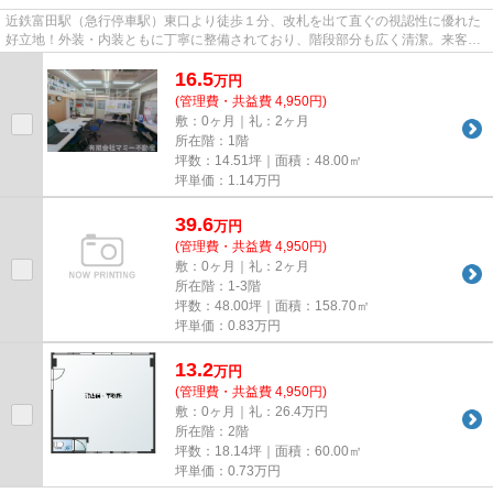
近鉄富田駅（急行停車駅）東口より徒歩１分、改札を出て直ぐの視認性に優れた
好立地！外装・内装ともに丁寧に整備されており、階段部分も広く清潔。来客に
も安心感を与えます。四日市...
16.5
万
円
(管理費・共益費 4,950円)
敷：0ヶ月｜礼：2ヶ月
所在階：1階
坪数：14.51坪｜面積：48.00㎡
坪単価：
1.14
万円
39.6
万
円
(管理費・共益費 4,950円)
敷：0ヶ月｜礼：2ヶ月
所在階：1-3階
坪数：48.00坪｜面積：158.70㎡
坪単価：
0.83
万円
13.2
万
円
(管理費・共益費 4,950円)
敷：0ヶ月｜礼：26.4万円
所在階：2階
坪数：18.14坪｜面積：60.00㎡
坪単価：
0.73
万円