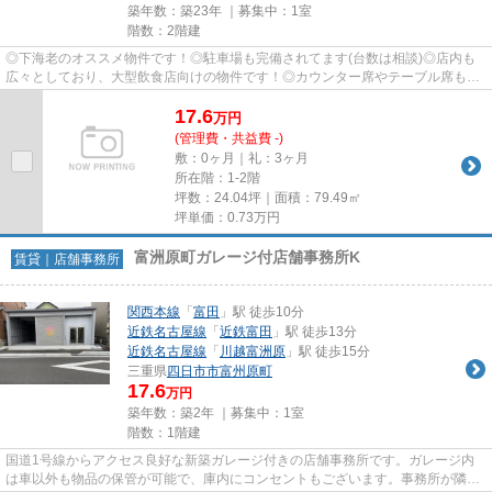
築年数：築23年 ｜募集中：
1室
階数：2階建
◎下海老のオススメ物件です！◎駐車場も完備されてます(台数は相談)◎店内も
広々としており、大型飲食店向けの物件です！◎カウンター席やテーブル席もあ
ります！◎気軽にご相談下さい
17.6
万
円
(管理費・共益費 -)
敷：0ヶ月｜礼：3ヶ月
所在階：1-2階
坪数：24.04坪｜面積：79.49㎡
坪単価：
0.73
万円
富洲原町ガレージ付店舗事務所K
賃貸｜店舗事務所
関西本線
「
富田
」駅 徒歩10分
近鉄名古屋線
「
近鉄富田
」駅 徒歩13分
近鉄名古屋線
「
川越富洲原
」駅 徒歩15分
三重県
四日市市
富州原町
17.6
万円
築年数：築2年 ｜募集中：
1室
階数：1階建
国道1号線からアクセス良好な新築ガレージ付きの店舗事務所です。ガレージ内
は車以外も物品の保管が可能で、庫内にコンセントもございます。事務所が隣に