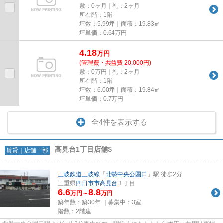
敷：0ヶ月｜礼：2ヶ月
所在階：1階
坪数：5.99坪｜面積：19.83㎡
坪単価：
0.64
万円
4.18
万
円
(管理費・共益費 20,000円)
敷：0万円｜礼：2ヶ月
所在階：1階
坪数：6.00坪｜面積：19.84㎡
坪単価：
0.7
万円
全4件を表示する
高見台1丁目店舗S
賃貸｜店舗一部
三岐鉄道三岐線
「
北勢中央公園口
」駅 徒歩2分
三重県
四日市市
高見台
１丁目
6.6
8.8
万円～
万円
築年数：築30年 ｜募集中：
3室
階数：2階建