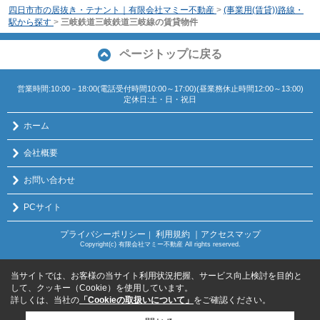
四日市市の居抜き・テナント｜有限会社マミー不動産
>
(事業用(賃貸))路線・
駅から探す
>
三岐鉄道三岐鉄道三岐線の賃貸物件
ページトップに戻る
営業時間:10:00－18:00(電話受付時間10:00～17:00)(昼業務休止時間12:00～13:00)
定休日:土・日・祝日
ホーム
会社概要
お問い合わせ
PCサイト
プライバシーポリシー
利用規約
｜アクセスマップ
｜
Copyright(c) 有限会社マミー不動産 All rights reserved.
当サイトでは、お客様の当サイト利用状況把握、サービス向上検討を目的と
して、クッキー（Cookie）を使用しています。
詳しくは、当社の
「Cookieの取扱いについて」
をご確認ください。