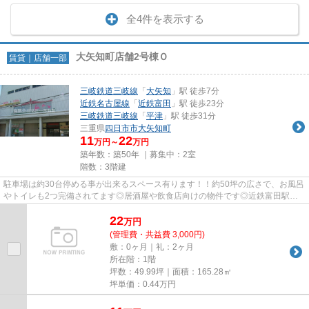
全4件を表示する
大矢知町店舗2号棟Ｏ
賃貸｜店舗一部
三岐鉄道三岐線
「
大矢知
」駅 徒歩7分
近鉄名古屋線
「
近鉄富田
」駅 徒歩23分
三岐鉄道三岐線
「
平津
」駅 徒歩31分
三重県
四日市市
大矢知町
11
22
万円～
万円
築年数：築50年 ｜募集中：
2室
階数：3階建
駐車場は約30台停める事が出来るスペース有ります！！約50坪の広さで、お風呂
やトイレも2つ完備されてます◎居酒屋や飲食店向けの物件です◎近鉄富田駅ま
で約2km！あさけ通り沿いです！！
22
万
円
(管理費・共益費 3,000円)
敷：0ヶ月｜礼：2ヶ月
所在階：1階
坪数：49.99坪｜面積：165.28㎡
坪単価：
0.44
万円