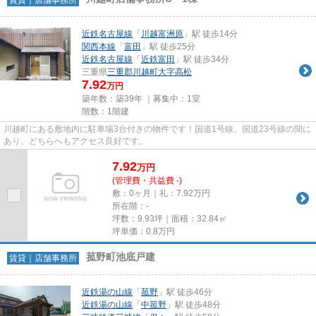
近鉄名古屋線
「
川越富洲原
」駅 徒歩14分
関西本線
「
富田
」駅 徒歩25分
近鉄名古屋線
「
近鉄富田
」駅 徒歩34分
三重県
三重郡川越町
大字高松
7.92
万円
築年数：築39年 ｜募集中：
1室
階数：1階建
川越町にある敷地内に駐車場3台付きの物件です！国道1号線、国道23号線の間に
あり、どちらへもアクセス良好です。
7.92
万
円
(管理費・共益費 -)
敷：0ヶ月｜礼：7.92万円
所在階：-
坪数：9.93坪｜面積：32.84㎡
坪単価：
0.8
万円
菰野町池底戸建
賃貸｜店舗事務所
近鉄湯の山線
「
菰野
」駅 徒歩46分
近鉄湯の山線
「
中菰野
」駅 徒歩48分