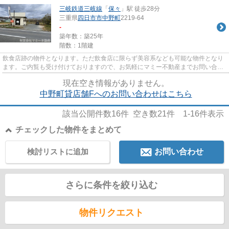
三岐鉄道三岐線
「
保々
」駅 徒歩28分
三重県
四日市市
中野町
2219-64
-
築年数：築25年
階数：1階建
飲食店跡の物件となります。ただ飲食店に限らず美容系なども可能な物件となり
ます。ご内覧も受け付けておりますので、お気軽にマミー不動産までお問い合わ
せ下さいませ。
現在空き情報がありません。
中野町貸店舗Fへのお問い合わせはこちら
該当公開件数
16
件 空き数
21
件
1-16
件表示
チェックした物件をまとめて
検討リストに追加
お問い合わせ
さらに条件を絞り込む
物件リクエスト