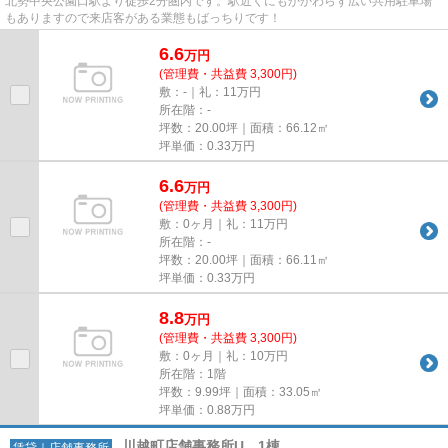
北勢中央公園口駅より徒歩2分圏内です。駅近くにもかかわらず広い共用駐車場
もありますので来店客がある業態もばっちりです！
6.6
万
円
(管理費・共益費 3,300円)
敷：-｜礼：11万円
所在階：-
坪数：20.00坪｜面積：66.12㎡
坪単価：
0.33
万円
6.6
万
円
(管理費・共益費 3,300円)
敷：0ヶ月｜礼：11万円
所在階：-
坪数：20.00坪｜面積：66.11㎡
坪単価：
0.33
万円
8.8
万
円
(管理費・共益費 3,300円)
敷：0ヶ月｜礼：10万円
所在階：1階
坪数：9.99坪｜面積：33.05㎡
坪単価：
0.88
万円
川越町店舗事務所U 1棟
賃貸｜店舗事務所