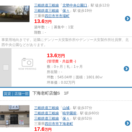
三岐鉄道三岐線
「
北勢中央公園口
」駅 徒歩12分
三岐鉄道三岐線
「
保々
」駅 徒歩19分
三重県
四日市市
市場町
13.6
万円
築年数：- ｜募集中：
1室
階数：-
事業用地向きです。近隣にデンソー大安製作所やデンソー大安製作所社員寮、北
西中央公園などがあります。
13.6
万
円
(管理費・共益費 -)
敷：0ヶ月｜礼：1ヶ月
所在階：-
坪数：545.04坪｜面積：1801.80㎡
坪単価：
0.02
万円
下海老町店舗S 1F
賃貸｜店舗一部
三岐鉄道三岐線
「
山城
」駅 徒歩37分
三岐鉄道三岐線
「
暁学園前
」駅 徒歩60分
三岐鉄道三岐線
「
保々
」駅 徒歩52分
三重県
四日市市
下海老町
17.6
万円