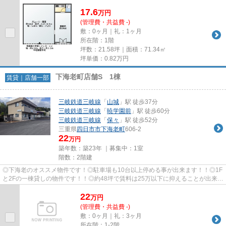
ついており、システムキッチン...
17.6
万
円
(管理費・共益費 -)
敷：0ヶ月｜礼：1ヶ月
所在階：1階
坪数：21.58坪｜面積：71.34㎡
坪単価：
0.82
万円
下海老町店舗S 1棟
賃貸｜店舗一部
三岐鉄道三岐線
「
山城
」駅 徒歩37分
三岐鉄道三岐線
「
暁学園前
」駅 徒歩60分
三岐鉄道三岐線
「
保々
」駅 徒歩52分
三重県
四日市市
下海老町
606-2
22
万円
築年数：築23年 ｜募集中：
1室
階数：2階建
◎下海老のオススメ物件です！◎駐車場も10台以上停める事が出来ます！！◎1F
と2Fの一棟貸しの物件です！！◎約48坪で賃料は25万以下に抑えることが出来る
ます！飲食店や2Fは事務所として...
22
万
円
(管理費・共益費 -)
敷：0ヶ月｜礼：3ヶ月
所在階：1-2階