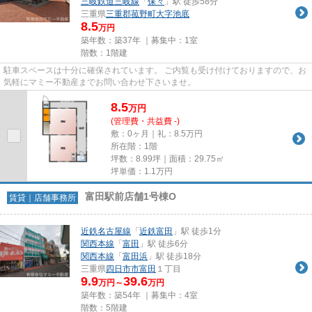
三岐鉄道三岐線
「
保々
」駅 徒歩58分
三重県
三重郡菰野町
大字池底
8.5
万円
築年数：築37年 ｜募集中：
1室
階数：1階建
駐車スペースは十分に確保されています。 ご内覧も受け付けておりますので、お
気軽にマミー不動産までお問い合わせ下さいませ。
8.5
万
円
(管理費・共益費 -)
敷：0ヶ月｜礼：8.5万円
所在階：1階
坪数：8.99坪｜面積：29.75㎡
坪単価：
1.1
万円
富田駅前店舗1号棟O
賃貸｜店舗事務所
近鉄名古屋線
「
近鉄富田
」駅 徒歩1分
関西本線
「
富田
」駅 徒歩6分
関西本線
「
富田浜
」駅 徒歩18分
三重県
四日市市
富田
１丁目
9.9
39.6
万円～
万円
築年数：築54年 ｜募集中：
4室
階数：5階建