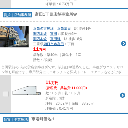
坪単価：
0.73
万円
富田1丁目店舗事務所W
賃貸｜店舗事務所
近鉄名古屋線
「
近鉄富田
」駅 徒歩1分
関西本線
「
富田
」駅 徒歩6分
関西本線
「
富田浜
」駅 徒歩18分
三重県
四日市市
富田
１丁目
11
万円
築年数：築40年 ｜募集中：
1室
階数：3階建
富田駅前の3階の貸店舗事務所です。以前は学習塾でした。事務所やエステサロ
ン等も可能です。専用部分にミニキッチンと洋式トイレ、エアコンなどがござい
ます。ご内覧も受け付けており...
11
万
円
(管理費・共益費 11,000円)
敷：0ヶ月｜礼：0ヶ月
所在階：3階
坪数：26.69坪｜面積：88.26㎡
坪単価：
0.41
万円
市場町借地H
賃貸｜事業用地