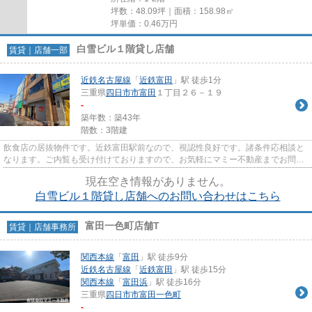
坪数：48.09坪｜面積：158.98㎡
坪単価：
0.46
万円
白雪ビル１階貸し店舗
賃貸｜店舗一部
近鉄名古屋線
「
近鉄富田
」駅 徒歩1分
三重県
四日市市
富田
１丁目２６－１９
-
築年数：築43年
階数：3階建
飲食店の居抜物件です。近鉄富田駅前なので、視認性良好です。諸条件応相談と
なります。ご内覧も受け付けておりますので、お気軽にマミー不動産までお問い
合わせ下さいませ。
現在空き情報がありません。
白雪ビル１階貸し店舗へのお問い合わせはこちら
富田一色町店舗T
賃貸｜店舗事務所
関西本線
「
富田
」駅 徒歩9分
近鉄名古屋線
「
近鉄富田
」駅 徒歩15分
関西本線
「
富田浜
」駅 徒歩16分
三重県
四日市市
富田一色町
-