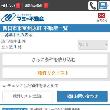
0
0
検討リスト
最近見た物件
お問合せ
四日市市富州原町 不動産一覧
募集中のみ表示
1
該当物件
件
1
空き数
件
さらに条件を絞り込む
物件リクエスト
チェックした物件をまとめて
検討リストに追加
お問い合わせ
富洲原町ガレージ付店舗事務所K
賃貸｜店舗事務所