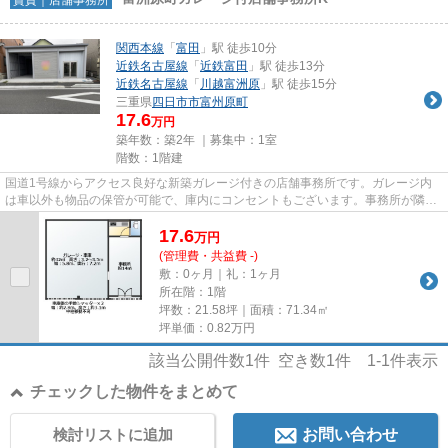
関西本線
「
富田
」駅 徒歩10分
近鉄名古屋線
「
近鉄富田
」駅 徒歩13分
近鉄名古屋線
「
川越富洲原
」駅 徒歩15分
三重県
四日市市
富州原町
17.6
万円
築年数：築2年 ｜募集中：
1室
階数：1階建
国道1号線からアクセス良好な新築ガレージ付きの店舗事務所です。ガレージ内
は車以外も物品の保管が可能で、庫内にコンセントもございます。事務所が隣に
ついており、システムキッチン...
17.6
万
円
(管理費・共益費 -)
敷：0ヶ月｜礼：1ヶ月
所在階：1階
坪数：21.58坪｜面積：71.34㎡
坪単価：
0.82
万円
該当公開件数
1
件 空き数
1
件
1-1
件表示
チェックした物件をまとめて
検討リストに追加
お問い合わせ