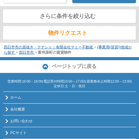
さらに条件を絞り込む
物件リクエスト
四日市市の居抜き・テナント｜有限会社マミー不動産
>
(事業用(賃貸))地域か
ら探す
>
四日市市
>
富州原町の賃貸物件
ページトップに戻る
営業時間:10:00－18:00(電話受付時間10:00～17:00)(昼業務休止時間12:00～13:00)
定休日:土・日・祝日
ホーム
会社概要
お問い合わせ
PCサイト