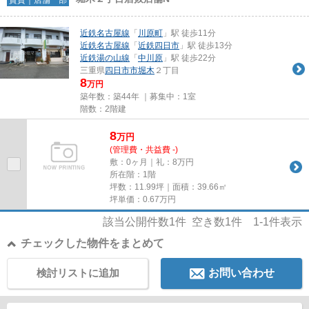
近鉄名古屋線
「
川原町
」駅 徒歩11分
近鉄名古屋線
「
近鉄四日市
」駅 徒歩13分
近鉄湯の山線
「
中川原
」駅 徒歩22分
三重県
四日市市
堀木
２丁目
8
万円
築年数：築44年 ｜募集中：
1室
階数：2階建
8
万
円
(管理費・共益費 -)
敷：0ヶ月｜礼：8万円
所在階：1階
坪数：11.99坪｜面積：39.66㎡
坪単価：
0.67
万円
該当公開件数
1
件 空き数
1
件
1-1
件表示
チェックした物件をまとめて
検討リストに追加
お問い合わせ