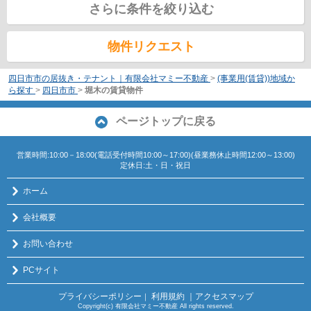
さらに条件を絞り込む
物件リクエスト
四日市市の居抜き・テナント｜有限会社マミー不動産
>
(事業用(賃貸))地域か
ら探す
>
四日市市
>
堀木の賃貸物件
ページトップに戻る
営業時間:10:00－18:00(電話受付時間10:00～17:00)(昼業務休止時間12:00～13:00)
定休日:土・日・祝日
ホーム
会社概要
お問い合わせ
PCサイト
プライバシーポリシー
利用規約
｜アクセスマップ
｜
Copyright(c) 有限会社マミー不動産 All rights reserved.