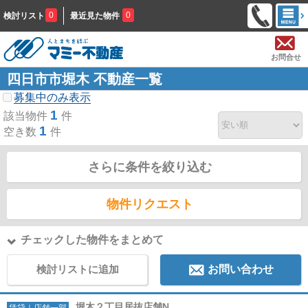
0
0
検討リスト
最近見た物件
お問合せ
四日市市堀木 不動産一覧
募集中のみ表示
1
該当物件
件
1
空き数
件
さらに条件を絞り込む
物件リクエスト
チェックした物件をまとめて
検討リストに追加
お問い合わせ
堀木２丁目居抜店舗N
賃貸｜店舗一部