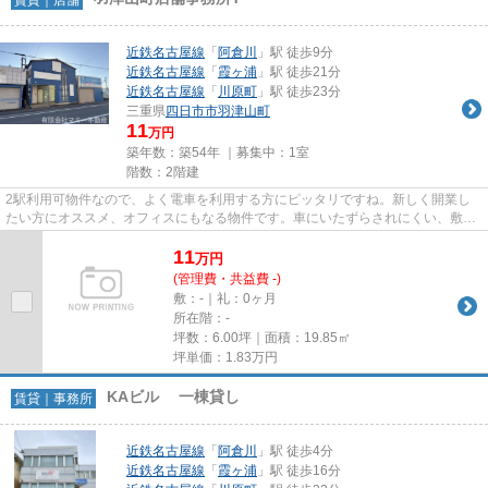
近鉄名古屋線
「
阿倉川
」駅 徒歩9分
近鉄名古屋線
「
霞ヶ浦
」駅 徒歩21分
近鉄名古屋線
「
川原町
」駅 徒歩23分
三重県
四日市市
羽津山町
11
万円
築年数：築54年 ｜募集中：
1室
階数：2階建
2駅利用可物件なので、よく電車を利用する方にピッタリですね。新しく開業し
たい方にオススメ、オフィスにもなる物件です。車にいたずらされにくい、敷地
外駐車場の空きがあります。エ...
11
万
円
(管理費・共益費 -)
敷：-｜礼：0ヶ月
所在階：-
坪数：6.00坪｜面積：19.85㎡
坪単価：
1.83
万円
KAビル 一棟貸し
賃貸｜事務所
近鉄名古屋線
「
阿倉川
」駅 徒歩4分
近鉄名古屋線
「
霞ヶ浦
」駅 徒歩16分