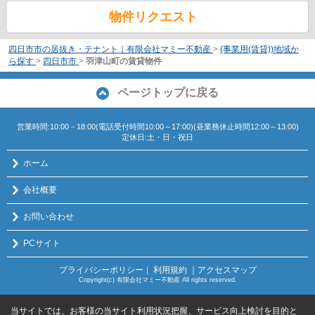
物件リクエスト
四日市市の居抜き・テナント｜有限会社マミー不動産
>
(事業用(賃貸))地域か
ら探す
>
四日市市
>
羽津山町の賃貸物件
ページトップに戻る
営業時間:10:00－18:00(電話受付時間10:00～17:00)(昼業務休止時間12:00～13:00)
定休日:土・日・祝日
ホーム
会社概要
お問い合わせ
PCサイト
プライバシーポリシー
利用規約
｜アクセスマップ
｜
Copyright(c) 有限会社マミー不動産 All rights reserved.
当サイトでは、お客様の当サイト利用状況把握、サービス向上検討を目的と