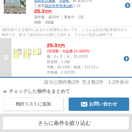
近鉄名古屋線
「
川原町
」駅 徒歩22分
三重県
四日市市
羽津山町
1-19
25.3
万円
築年数：築36年 ｜募集中：
1室
階数：3階建
2駅利用できる場所にあるので利便性が高いです。こちらは自走式駐車場付きの
物件です。駅まで徒歩4分の位置に立地する、アクセス良好な物件です。
25.3
万
円
(管理費・共益費 14,300円)
敷：0ヶ月｜礼：25.3万円
所在階：1-3階
坪数：65.10坪｜面積：215.22㎡
坪単価：
0.39
万円
該当公開件数
2
件 空き数
2
件
1-2
件表示
チェックした物件をまとめて
検討リストに追加
お問い合わせ
さらに条件を絞り込む