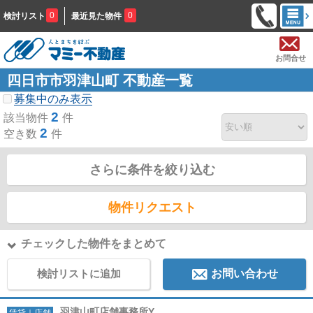
0
0
検討リスト
最近見た物件
お問合せ
四日市市羽津山町 不動産一覧
募集中のみ表示
2
該当物件
件
2
空き数
件
さらに条件を絞り込む
物件リクエスト
チェックした物件をまとめて
検討リストに追加
お問い合わせ
羽津山町店舗事務所Y
賃貸｜店舗