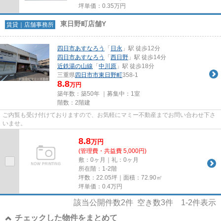
坪単価：
0.35
万円
東日野町店舗Y
賃貸｜店舗事務所
四日市あすなろう
「
日永
」駅 徒歩12分
四日市あすなろう
「
西日野
」駅 徒歩14分
近鉄湯の山線
「
中川原
」駅 徒歩18分
三重県
四日市市
東日野町
358-1
8.8
万円
築年数：築50年 ｜募集中：
1室
階数：2階建
ご内覧も受け付けておりますので、お気軽にマミー不動産までお問い合わせ下さ
いませ。
8.8
万
円
(管理費・共益費 5,000円)
敷：0ヶ月｜礼：0ヶ月
所在階：1-2階
坪数：22.05坪｜面積：72.90㎡
坪単価：
0.4
万円
該当公開件数
2
件 空き数
3
件
1-2
件表示
チェックした物件をまとめて