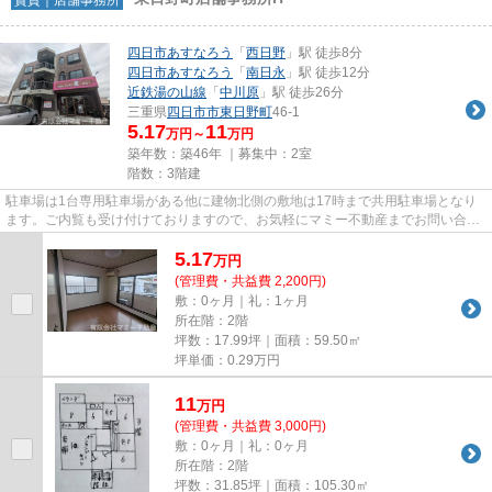
四日市あすなろう
「
西日野
」駅 徒歩8分
四日市あすなろう
「
南日永
」駅 徒歩12分
近鉄湯の山線
「
中川原
」駅 徒歩26分
三重県
四日市市
東日野町
46-1
5.17
11
万円～
万円
築年数：築46年 ｜募集中：
2室
階数：3階建
駐車場は1台専用駐車場がある他に建物北側の敷地は17時まで共用駐車場となり
ます。ご内覧も受け付けておりますので、お気軽にマミー不動産までお問い合わ
せ下さいませ。
5.17
万
円
(管理費・共益費 2,200円)
敷：0ヶ月｜礼：1ヶ月
所在階：2階
坪数：17.99坪｜面積：59.50㎡
坪単価：
0.29
万円
11
万
円
(管理費・共益費 3,000円)
敷：0ヶ月｜礼：0ヶ月
所在階：2階
坪数：31.85坪｜面積：105.30㎡