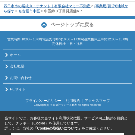
四日市市の居抜き・テナント｜有限会社マミー不動産
>
(事業用(賃貸))地域か
ら探す
>
名古屋市中区
>
中区錦３丁目貸店舗A７
ページトップに戻る
営業時間:10:00－18:00(電話受付時間10:00～17:00)(昼業務休止時間12:00～13:00)
定休日:土・日・祝日
ホーム
会社概要
お問い合わせ
PCサイト
プライバシーポリシー
利用規約
｜アクセスマップ
｜
Copyright(c) 有限会社マミー不動産 All rights reserved.
当サイトでは、お客様の当サイト利用状況把握、サービス向上検討を目的と
して、クッキー（Cookie）を使用しています。
詳しくは、当社の
「Cookieの取扱いについて」
をご確認ください。