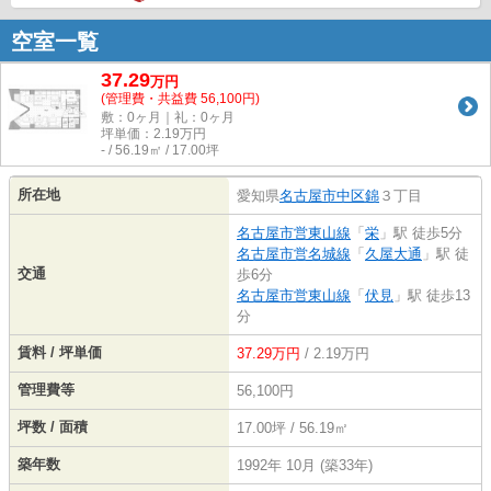
空室一覧
37.29
万
円
(管理費・共益費 56,100円)
敷：0ヶ月｜礼：0ヶ月
坪単価：
2.19
万円
- / 56.19㎡ / 17.00坪
所在地
愛知県
名古屋市中区
錦
３丁目
名古屋市営東山線
「
栄
」駅 徒歩5分
名古屋市営名城線
「
久屋大通
」駅 徒
交通
歩6分
名古屋市営東山線
「
伏見
」駅 徒歩13
分
賃料 / 坪単価
37.29万円
/ 2.19万円
管理費等
56,100円
坪数 / 面積
17.00坪 / 56.19㎡
築年数
1992年 10月 (築33年)