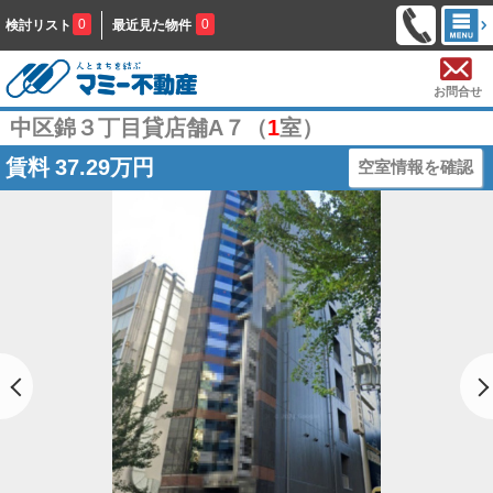
0
0
検討リスト
最近見た物件
お問合せ
中区錦３丁目貸店舗A７（
1
室）
賃料
37.29万円
空室情報を確認