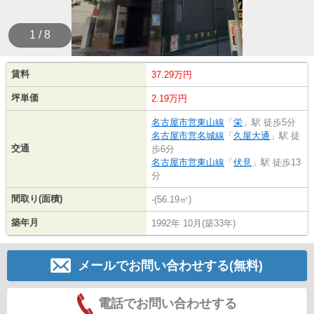
1 / 8
賃料
37.29万円
坪単価
2.19万円
名古屋市営東山線
「
栄
」駅 徒歩5分
名古屋市営名城線
「
久屋大通
」駅 徒
交通
歩6分
名古屋市営東山線
「
伏見
」駅 徒歩13
分
間取り(面積)
-(56.19㎡)
築年月
1992年 10月(築33年)
メールでお問い合わせする(無料)
電話でお問い合わせする