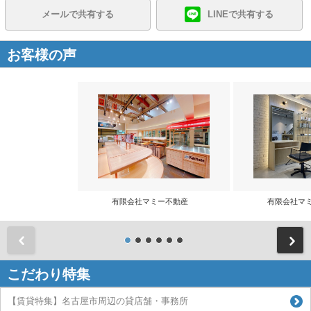
メールで共有する
LINEで共有する
お客様の声
有限会社マミー不動産
有限会社マ
前
こだわり特集
【賃貸特集】名古屋市周辺の貸店舗・事務所