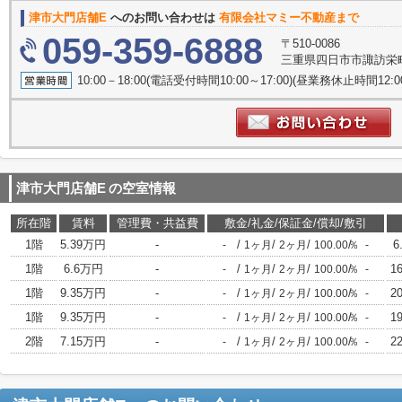
津市大門店舗E
へのお問い合わせは
有限会社マミー不動産まで
059-359-6888
〒510-0086
三重県四日市市諏訪栄町5
10:00－18:00(電話受付時間10:00～17:00)(昼業務休止時間12
津市大門店舗E
の空室情報
所在階
賃料
管理費・共益費
敷金/礼金/保証金/償却/敷引
1階
5.39万円
-
/
/
/
/
6
-
1ヶ月
2ヶ月
100.00％
-
1階
6.6万円
-
/
/
/
/
1
-
1ヶ月
2ヶ月
100.00％
-
1階
9.35万円
-
/
/
/
/
2
-
1ヶ月
2ヶ月
100.00％
-
1階
9.35万円
-
/
/
/
/
1
-
1ヶ月
2ヶ月
100.00％
-
2階
7.15万円
-
/
/
/
/
2
-
1ヶ月
2ヶ月
100.00％
-