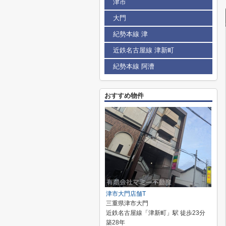
津市
大門
紀勢本線 津
近鉄名古屋線 津新町
紀勢本線 阿漕
おすすめ物件
津市大門店舗T
三重県津市大門
近鉄名古屋線「津新町」駅 徒歩23分
築28年