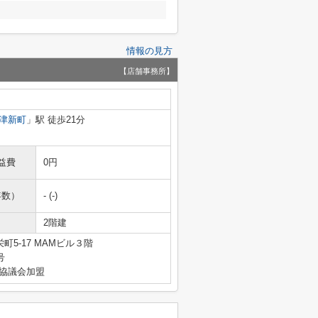
情報の見方
【店舗事務所】
津新町
」駅 徒歩21分
益費
0円
年数）
- (-)
2階建
5-17 MAMビル３階
号
引協議会加盟