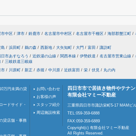
屋市中区
/
津市
/
鈴鹿市
/
名古屋市中村区
/
名古屋市千種区
/
海部郡蟹江町
/
安島
/
浜田町
/
鵜の森
/
西新地
/
大矢知町
/
大門
/
富田
/
諏訪町
四日市あすなろう
/
近鉄湯の山線
/
関西本線
/
伊勢鉄道
/
名古屋市営東山線
/
線
/
三岐鉄道三岐線
日市
/
川原町
/
新正
/
赤堀
/
中川原
/
近鉄富田
/
栄
/
伏見
/
丸の内
四日市市で居抜き物件やテナン
10万円未満の貸
お問い合わせ
有限会社マミー不動産
お客様の声
ロードサイド・
スタッフ紹介
三重県四日市市諏訪栄町5-17 MAMビ
周辺施設検索
TEL:059-359-6888
の貸店舗・事務
FAX:059-359-6889
Copyright(c) 有限会社マミー不動産
All Rights Reserved.