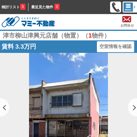
0
0
検討リスト
最近見た物件
お問合せ
津市柳山津興元店舗（物置）（
1
物件）
賃料
3.3万円
空室情報を確認