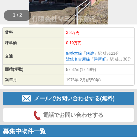
1 / 2
賃料
3.3万円
坪単価
0.19万円
紀勢本線
「
阿漕
」駅 徒歩21分
交通
近鉄名古屋線
「
津新町
」駅 徒歩30分
面積(坪数)
57.82㎡(17.49坪)
築年月
1976年 2月(築50年)
メールでお問い合わせする(無料)
電話でお問い合わせする
募集中物件一覧