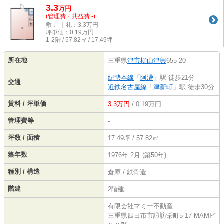
3.3
万
円
(管理費・共益費 -)
敷：-｜礼：3.3万円
坪単価：
0.19
万円
1-2階 / 57.82㎡ / 17.49坪
所在地
三重県
津市
柳山津興
655-20
紀勢本線
「
阿漕
」駅 徒歩21分
交通
近鉄名古屋線
「
津新町
」駅 徒歩30分
賃料 / 坪単価
3.3万円
/ 0.19万円
管理費等
-
坪数 / 面積
17.49坪 / 57.82㎡
築年数
1976年 2月 (築50年)
種別 / 構造
倉庫 / 鉄骨造
階建
2階建
有限会社マミー不動産
三重県四日市市諏訪栄町5-17 MAMビ