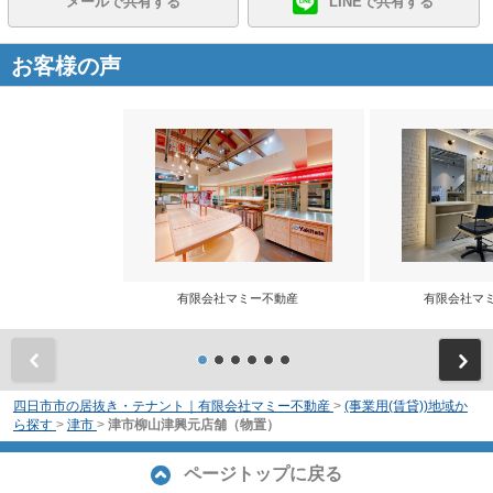
メールで共有する
LINEで共有する
お客様の声
有限会社マミー不動産
有限会社マ
前
四日市市の居抜き・テナント｜有限会社マミー不動産
>
(事業用(賃貸))地域か
ら探す
>
津市
>
津市柳山津興元店舗（物置）
ページトップに戻る