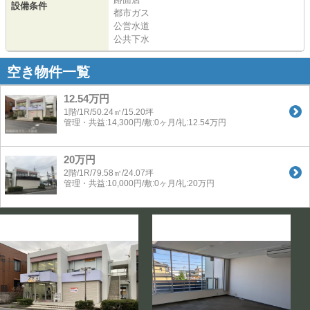
設備条件
都市ガス
公営水道
公共下水
空き物件一覧
12.54万円
1階/1R/50.24㎡/15.20坪
管理・共益:14,300円/敷:0ヶ月/礼:12.54万円
20万円
2階/1R/79.58㎡/24.07坪
管理・共益:10,000円/敷:0ヶ月/礼:20万円