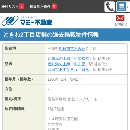
0
0
検討リスト
最近見た物件
お問合せ
ときわ2丁目店舗の過去掲載物件情報
所在地
三重県
四日市市
ときわ
２丁目
近鉄湯の山線
「
伊勢松本
」駅 徒歩9分
交通
近鉄湯の山線
「
中川原
」駅 徒歩9分
四日市あすなろう
「
日永
」駅 徒歩27分
築年月（築年数）
1985年 1月（築41年）
方位
-
種別/構造
店舗事務所/鉄筋コンクリート
所在階/階建
1階/2階建
２４時間利用可能
即営業可
路面店