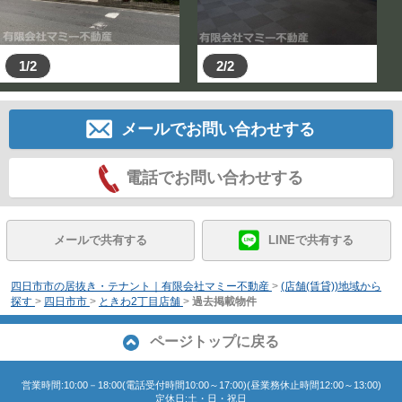
1/2
2/2
メールでお問い合わせする
電話でお問い合わせする
メールで共有する
LINEで共有する
四日市市の居抜き・テナント｜有限会社マミー不動産
>
(店舗(賃貸))地域から
探す
>
四日市市
>
ときわ2丁目店舗
>
過去掲載物件
ページトップに戻る
営業時間:10:00－18:00(電話受付時間10:00～17:00)(昼業務休止時間12:00～13:00)
定休日:土・日・祝日