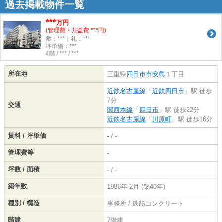
過去掲載物件一覧
***
万円
(管理費・共益費 ***円)
敷：***｜礼：***
坪単価：***
4階 / *** / ***
所在地
三重県
四日市市
安島
１丁目
近鉄名古屋線
「
近鉄四日市
」駅 徒歩
7分
交通
関西本線
「
四日市
」駅 徒歩22分
近鉄名古屋線
「
川原町
」駅 徒歩16分
賃料 / 坪単価
-
/ -
管理費等
-
坪数 / 面積
- / -
築年数
1986年 2月 (築40年)
種別 / 構造
事務所 / 鉄筋コンクリート
階建
7階建