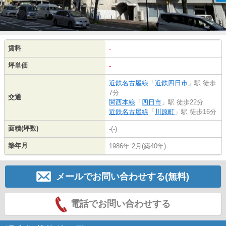
賃料
-
坪単価
-
近鉄名古屋線
「
近鉄四日市
」駅 徒歩
7分
交通
関西本線
「
四日市
」駅 徒歩22分
近鉄名古屋線
「
川原町
」駅 徒歩16分
面積(坪数)
-(-)
築年月
1986年 2月(築40年)
メールでお問い合わせする(無料)
電話でお問い合わせする