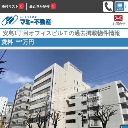
0
0
検討リスト
最近見た物件
お問合せ
安島1丁目オフィスビルＴの過去掲載物件情報
賃料
***
万円