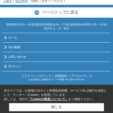
ら探す
>
四日市市
>
安島1丁目オフィスビルＴ
ページトップに戻る
営業時間:10:00－18:00(電話受付時間10:00～17:00)(昼業務休止時間12:00～13:00)
定休日:土・日・祝日
ホーム
会社概要
お問い合わせ
PCサイト
プライバシーポリシー
利用規約
｜アクセスマップ
｜
Copyright(c) 有限会社マミー不動産 All rights reserved.
当サイトでは、お客様の当サイト利用状況把握、サービス向上検討を目的と
して、クッキー（Cookie）を使用しています。
詳しくは、当社の
「Cookieの取扱いについて」
をご確認ください。
閉じる