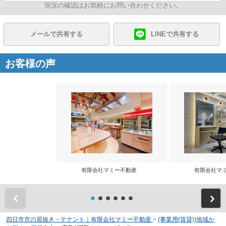
現況の確認はお気軽にお問い合わせください。
メールで共有する
LINEで共有する
お客様の声
有限会社マミー不動産
有限会社マ
前
四日市市の居抜き・テナント｜有限会社マミー不動産
>
(事業用(賃貸))地域か