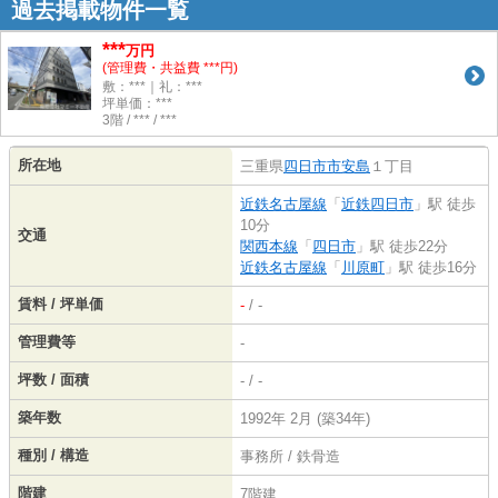
過去掲載物件一覧
***
万円
(管理費・共益費 ***円)
敷：***｜礼：***
坪単価：***
3階 / *** / ***
所在地
三重県
四日市市
安島
１丁目
近鉄名古屋線
「
近鉄四日市
」駅 徒歩
10分
交通
関西本線
「
四日市
」駅 徒歩22分
近鉄名古屋線
「
川原町
」駅 徒歩16分
賃料 / 坪単価
-
/ -
管理費等
-
坪数 / 面積
- / -
築年数
1992年 2月 (築34年)
種別 / 構造
事務所 / 鉄骨造
階建
7階建