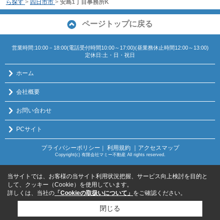
ら探す
>
四日市市
>
安島1丁目事務所K
ページトップに戻る
営業時間:10:00－18:00(電話受付時間10:00～17:00)(昼業務休止時間12:00～13:00)
定休日:土・日・祝日
ホーム
会社概要
お問い合わせ
PCサイト
プライバシーポリシー
利用規約
｜アクセスマップ
｜
Copyright(c) 有限会社マミー不動産 All rights reserved.
当サイトでは、お客様の当サイト利用状況把握、サービス向上検討を目的と
して、クッキー（Cookie）を使用しています。
詳しくは、当社の
「Cookieの取扱いについて」
をご確認ください。
閉じる