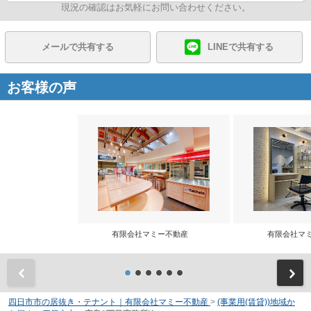
現況の確認はお気軽にお問い合わせください。
メールで共有する
LINEで共有する
お客様の声
有限会社マミー不動産
有限会社マ
前
四日市市の居抜き・テナント｜有限会社マミー不動産
>
(事業用(賃貸))地域か