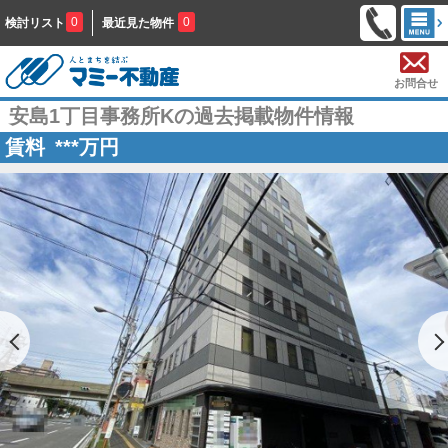
0
0
検討リスト
最近見た物件
お問合せ
安島1丁目事務所Kの過去掲載物件情報
賃料
***
万円