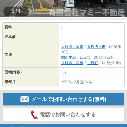
1 / 4
賃料
-
坪単価
-
近鉄名古屋線
「
近鉄四日市
」駅 徒歩
10分
交通
関西本線
「
四日市
」駅 徒歩22分
近鉄名古屋線
「
川原町
」駅 徒歩16分
面積(坪数)
-(-)
築年月
1992年 2月(築34年)
メールでお問い合わせする(無料)
電話でお問い合わせする