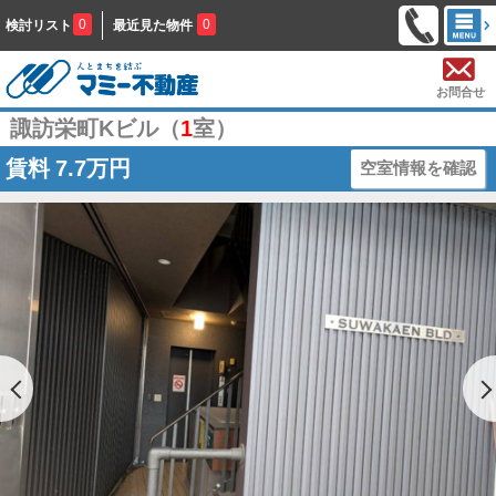
0
0
検討リスト
最近見た物件
お問合せ
諏訪栄町Kビル（
1
室）
賃料
7.7万円
空室情報を確認