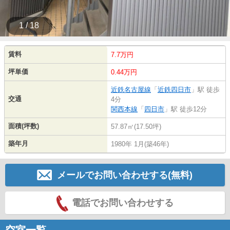
1 / 18
賃料
7.7万円
坪単価
0.44万円
近鉄名古屋線
「
近鉄四日市
」駅 徒歩
交通
4分
関西本線
「
四日市
」駅 徒歩12分
面積(坪数)
57.87㎡(17.50坪)
築年月
1980年 1月(築46年)
メールでお問い合わせする(無料)
電話でお問い合わせする