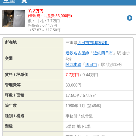
空室一覧
7.7
万
円
(管理費・共益費 33,000円)
敷：-｜礼：7.7万円
坪単価：
0.44
万円
- / 57.87㎡ / 17.50坪
所在地
三重県
四日市市
諏訪栄町
近鉄名古屋線
「
近鉄四日市
」駅 徒歩
交通
4分
関西本線
「
四日市
」駅 徒歩12分
賃料 / 坪単価
7.7万円
/ 0.44万円
管理費等
33,000円
坪数 / 面積
17.50坪 / 57.87㎡
築年数
1980年 1月 (築46年)
種別 / 構造
事務所 / 鉄骨造
階建
5階建 地下1階