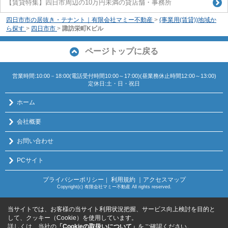
【賃貸特集】四日市周辺の10万円未満の貸店舗・事務所
四日市市の居抜き・テナント｜有限会社マミー不動産
>
(事業用(賃貸))地域か
ら探す
>
四日市市
>
諏訪栄町Kビル
ページトップに戻る
営業時間:10:00－18:00(電話受付時間10:00～17:00)(昼業務休止時間12:00～13:00)
定休日:土・日・祝日
ホーム
会社概要
お問い合わせ
PCサイト
プライバシーポリシー
利用規約
｜アクセスマップ
｜
Copyright(c) 有限会社マミー不動産 All rights reserved.
当サイトでは、お客様の当サイト利用状況把握、サービス向上検討を目的と
して、クッキー（Cookie）を使用しています。
詳しくは、当社の
「Cookieの取扱いについて」
をご確認ください。