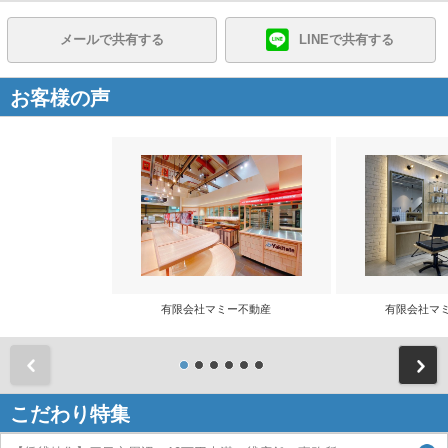
メールで共有する
LINEで共有する
お客様の声
有限会社マミー不動産
有限会社マ
前
こだわり特集