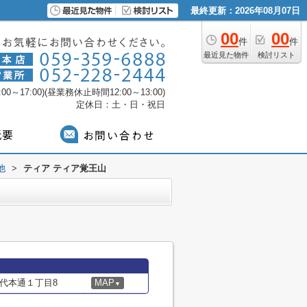
最終更新：2026年08月07日
00
00
件
件
最近見た物件
検討リスト
0～17:00)(昼業務休止時間12:00～13:00)
定休日：土・日・祝日
他
>
ティア ティア覚王山
代本通１丁目8
MAP
▼