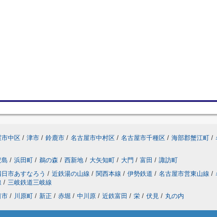
屋市中区
/
津市
/
鈴鹿市
/
名古屋市中村区
/
名古屋市千種区
/
海部郡蟹江町
/
安島
/
浜田町
/
鵜の森
/
西新地
/
大矢知町
/
大門
/
富田
/
諏訪町
四日市あすなろう
/
近鉄湯の山線
/
関西本線
/
伊勢鉄道
/
名古屋市営東山線
/
線
/
三岐鉄道三岐線
日市
/
川原町
/
新正
/
赤堀
/
中川原
/
近鉄富田
/
栄
/
伏見
/
丸の内