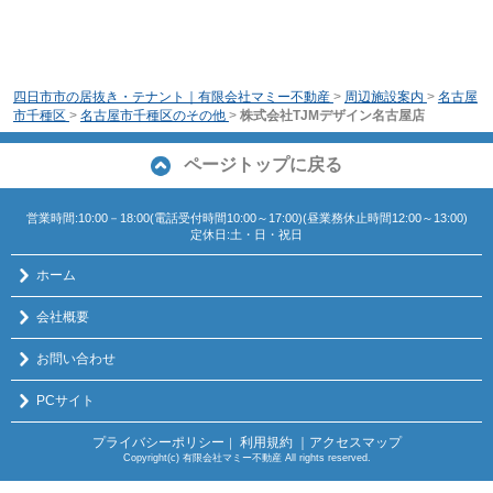
四日市市の居抜き・テナント｜有限会社マミー不動産
>
周辺施設案内
>
名古屋
市千種区
>
名古屋市千種区のその他
>
株式会社TJMデザイン名古屋店
ページトップに戻る
営業時間:10:00－18:00(電話受付時間10:00～17:00)(昼業務休止時間12:00～13:00)
定休日:土・日・祝日
ホーム
会社概要
お問い合わせ
PCサイト
プライバシーポリシー
利用規約
｜アクセスマップ
｜
Copyright(c) 有限会社マミー不動産 All rights reserved.