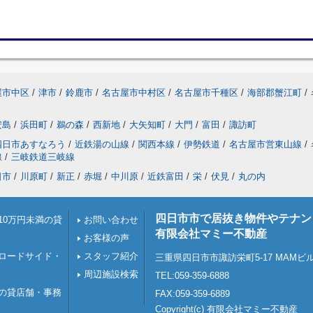
屋市中区
/
津市
/
鈴鹿市
/
名古屋市中村区
/
名古屋市千種区
/
海部郡蟹江町
/
安島
/
浜田町
/
鵜の森
/
西新地
/
大矢知町
/
大門
/
富田
/
諏訪町
四日市あすなろう
/
近鉄湯の山線
/
関西本線
/
伊勢鉄道
/
名古屋市営東山線
/
線
/
三岐鉄道三岐線
日市
/
川原町
/
新正
/
赤堀
/
中川原
/
近鉄富田
/
栄
/
伏見
/
丸の内
四日市市で居抜き物件やテナン
10万円未満の貸
お問い合わせ
有限会社マミー不動産
お客様の声
ロードサイド・
スタッフ紹介
三重県四日市市諏訪栄町5-17 MAMビ
周辺施設検索
TEL:059-359-6888
の貸店舗・事務
FAX:059-359-6889
Copyright(c) 有限会社マミー不動産