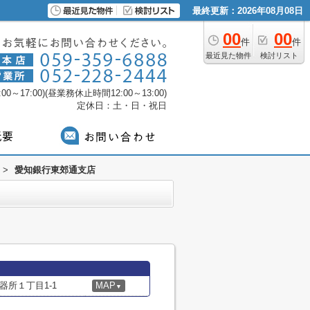
最終更新：2026年08月08日
00
00
件
件
最近見た物件
検討リスト
0～17:00)(昼業務休止時間12:00～13:00)
定休日：土・日・祝日
>
愛知銀行東郊通支店
所１丁目1-1
MAP
▼