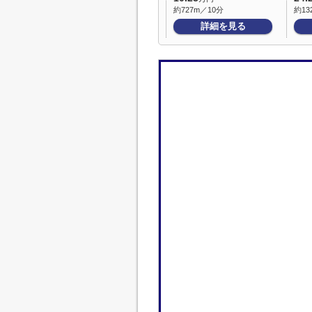
約727m／10分
約13
詳細を見る