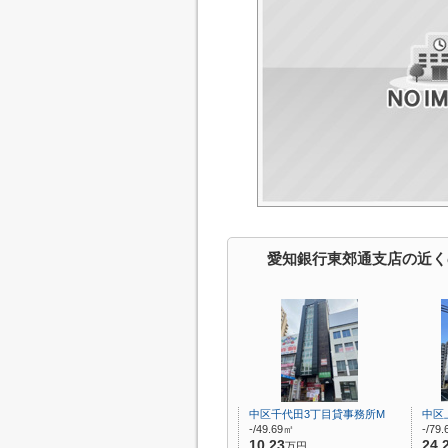
愛知銀行東郊通支店の近く
中区千代田3丁目貸事務所M
中区
-/49.69㎡
-/79
10.23
24.
万円