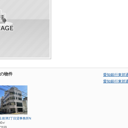
の物件
愛知銀行東郊
愛知銀行東郊
上前津2丁目貸事務所N
.60㎡
2
万円