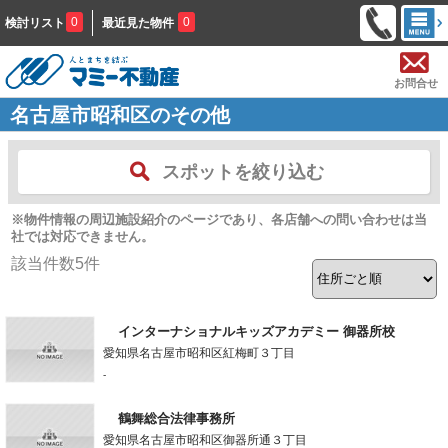
0
0
検討リスト
最近見た物件
お問合せ
名古屋市昭和区のその他
スポットを絞り込む
※物件情報の周辺施設紹介のページであり、各店舗への問い合わせは当
社では対応できません。
該当件数
5
件
インターナショナルキッズアカデミー 御器所校
愛知県名古屋市昭和区紅梅町３丁目
-
鶴舞総合法律事務所
愛知県名古屋市昭和区御器所通３丁目