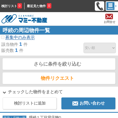
0
0
検討リスト
最近見た物件
お問合せ
呼続の周辺物件一覧
募集中のみ表示
1
該当物件
件
1
販売数
件
さらに条件を絞り込む
物件リクエスト
チェックした物件をまとめて
検討リストに追加
お問い合わせ
呼続１丁目貸店舗G
賃貸｜店舗一部