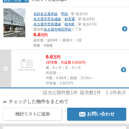
名鉄名古屋本線
「
呼続
」駅 徒歩3分
名古屋市営名城線
「
妙音通
」駅 徒歩8分
名古屋市営桜通線
「
桜本町
」駅 徒歩13分
愛知県
名古屋市南区
呼続
１丁目
6.6
万円
築年数：築59年 ｜募集中：
1室
階数：6階建
6.6
万
円
(管理費・共益費 6,600円)
敷：0ヶ月｜礼：0ヶ月
所在階：-
坪数：9.98坪｜面積：33.00㎡
坪単価：
0.66
万円
該当公開件数
1
件 販売数
1
件
1-1
件表示
チェックした物件をまとめて
検討リストに追加
お問い合わせ