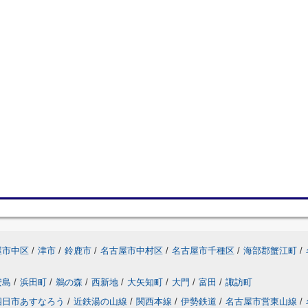
屋市中区
/
津市
/
鈴鹿市
/
名古屋市中村区
/
名古屋市千種区
/
海部郡蟹江町
/
安島
/
浜田町
/
鵜の森
/
西新地
/
大矢知町
/
大門
/
富田
/
諏訪町
四日市あすなろう
/
近鉄湯の山線
/
関西本線
/
伊勢鉄道
/
名古屋市営東山線
/