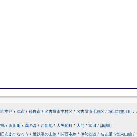
屋市中区
/
津市
/
鈴鹿市
/
名古屋市中村区
/
名古屋市千種区
/
海部郡蟹江町
/
安島
/
浜田町
/
鵜の森
/
西新地
/
大矢知町
/
大門
/
富田
/
諏訪町
四日市あすなろう
/
近鉄湯の山線
/
関西本線
/
伊勢鉄道
/
名古屋市営東山線
/