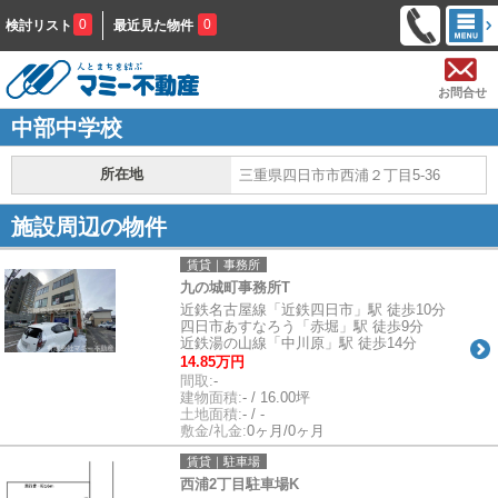
0
0
検討リスト
最近見た物件
お問合せ
中部中学校
所在地
三重県四日市市西浦２丁目5-36
施設周辺の物件
賃貸｜事務所
九の城町事務所T
近鉄名古屋線「近鉄四日市」駅 徒歩10分
四日市あすなろう「赤堀」駅 徒歩9分
近鉄湯の山線「中川原」駅 徒歩14分
14.85万円
間取:
-
建物面積:
- / 16.00坪
土地面積:
- / -
敷金/礼金:
0ヶ月/0ヶ月
賃貸｜駐車場
西浦2丁目駐車場K