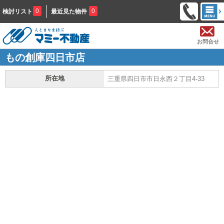
0
0
検討リスト
最近見た物件
お問合せ
もの創庫四日市店
所在地
三重県四日市市日永西２丁目4-33