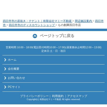
四日市市の居抜き・テナント｜有限会社マミー不動産
>
周辺施設案内
>
四日市
市
>
四日市市のディスカウントショップ
>
もの創庫四日市店
ページトップに戻る
営業時間:10:00－18:00(電話受付時間10:00～17:00)(昼業務休止時間12:00～13:00)
定休日:土・日・祝日
ホーム
会社概要
お問い合わせ
PCサイト
プライバシーポリシー
利用規約
｜アクセスマップ
｜
Copyright(c) 有限会社マミー不動産 All rights reserved.