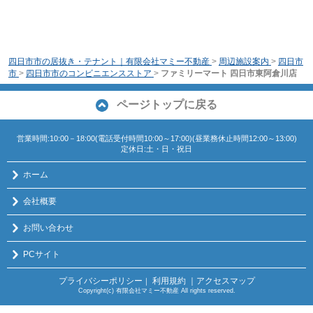
四日市市の居抜き・テナント｜有限会社マミー不動産
>
周辺施設案内
>
四日市
市
>
四日市市のコンビニエンスストア
>
ファミリーマート 四日市東阿倉川店
ページトップに戻る
営業時間:10:00－18:00(電話受付時間10:00～17:00)(昼業務休止時間12:00～13:00)
定休日:土・日・祝日
ホーム
会社概要
お問い合わせ
PCサイト
プライバシーポリシー
利用規約
｜アクセスマップ
｜
Copyright(c) 有限会社マミー不動産 All rights reserved.