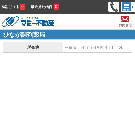
0
0
検討リスト
最近見た物件
お問合せ
ひなが調剤薬局
所在地
三重県四日市市日永西３丁目1-20