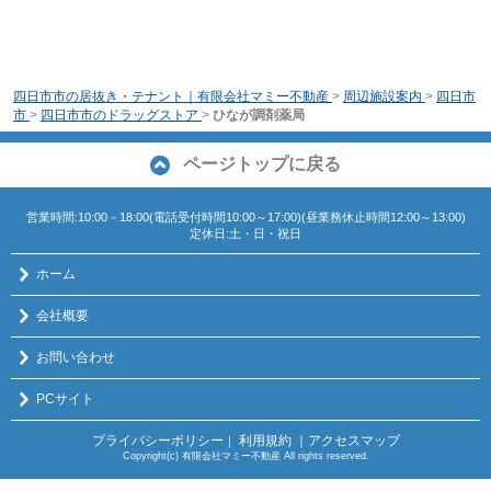
四日市市の居抜き・テナント｜有限会社マミー不動産
>
周辺施設案内
>
四日市
市
>
四日市市のドラッグストア
>
ひなが調剤薬局
ページトップに戻る
営業時間:10:00－18:00(電話受付時間10:00～17:00)(昼業務休止時間12:00～13:00)
定休日:土・日・祝日
ホーム
会社概要
お問い合わせ
PCサイト
プライバシーポリシー
利用規約
｜アクセスマップ
｜
Copyright(c) 有限会社マミー不動産 All rights reserved.