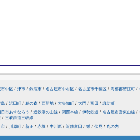
屋市中区
/
津市
/
鈴鹿市
/
名古屋市中村区
/
名古屋市千種区
/
海部郡蟹江町
/
安島
/
浜田町
/
鵜の森
/
西新地
/
大矢知町
/
大門
/
富田
/
諏訪町
四日市あすなろう
/
近鉄湯の山線
/
関西本線
/
伊勢鉄道
/
名古屋市営東山線
/
線
/
三岐鉄道三岐線
日市
/
川原町
/
新正
/
赤堀
/
中川原
/
近鉄富田
/
栄
/
伏見
/
丸の内