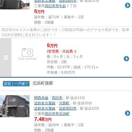
近鉄名古屋線
「
近鉄四日市
」駅 徒歩31分
三重県
四日市市
午起
１丁目
5
万円
築年数：築71年 ｜募集中：
1室
階数：2階建
四日市のオススメ倉庫のご紹介です！◎国道23号線へのアクセス良好です。駐車
1台分が賃料に含まれています！！
5
万
円
(管理費・共益費 -)
敷：0ヶ月｜礼：1ヶ月
所在階：1階
坪数：52.97坪｜面積：175.11㎡
坪単価：
0.09
万円
北浜町借家
賃貸｜一戸建て
関西本線
「
四日市
」駅 徒歩12分
近鉄名古屋線
「
川原町
」駅 徒歩20分
近鉄名古屋線
「
近鉄四日市
」駅 徒歩23分
三重県
四日市市
北浜町
7.48
万円
築年数：築26年 ｜募集中：
1室
階数：2階建