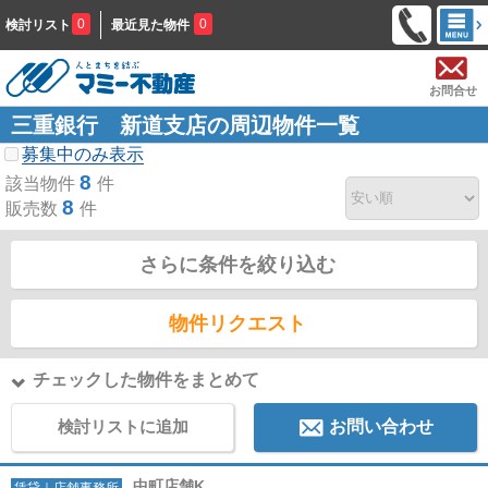
0
0
検討リスト
最近見た物件
お問合せ
三重銀行 新道支店の周辺物件一覧
募集中のみ表示
8
該当物件
件
8
販売数
件
さらに条件を絞り込む
物件リクエスト
チェックした物件をまとめて
検討リストに追加
お問い合わせ
中町店舗K
賃貸｜店舗事務所