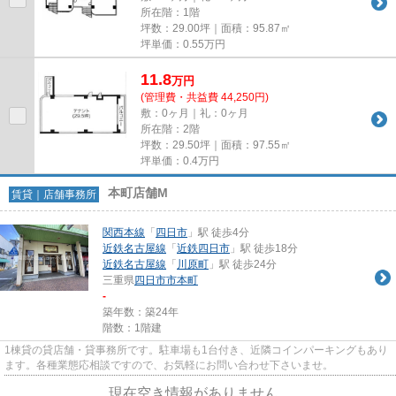
所在階：1階
坪数：29.00坪｜面積：95.87㎡
坪単価：
0.55
万円
11.8
万
円
(管理費・共益費 44,250円)
敷：0ヶ月｜礼：0ヶ月
所在階：2階
坪数：29.50坪｜面積：97.55㎡
坪単価：
0.4
万円
本町店舗M
賃貸｜店舗事務所
関西本線
「
四日市
」駅 徒歩4分
近鉄名古屋線
「
近鉄四日市
」駅 徒歩18分
近鉄名古屋線
「
川原町
」駅 徒歩24分
三重県
四日市市
本町
-
築年数：築24年
階数：1階建
1棟貸の貸店舗・貸事務所です。駐車場も1台付き、近隣コインパーキングもあり
ます。各種業態応相談ですので、お気軽にお問い合わせ下さいませ。
現在空き情報がありません。