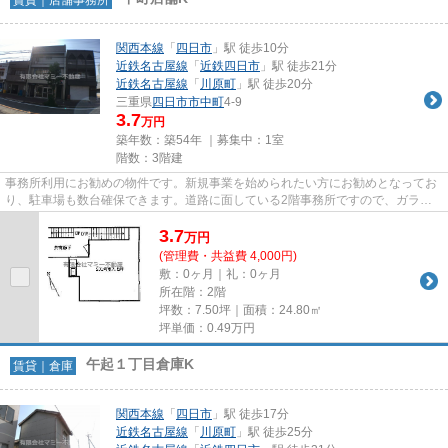
関西本線
「
四日市
」駅 徒歩10分
近鉄名古屋線
「
近鉄四日市
」駅 徒歩21分
近鉄名古屋線
「
川原町
」駅 徒歩20分
三重県
四日市市
中町
4-9
3.7
万円
築年数：築54年 ｜募集中：
1室
階数：3階建
事務所利用にお勧めの物件です。新規事業を始められたい方にお勧めとなってお
り、駐車場も数台確保できます。道路に面している2階事務所ですので、ガラス
面等に看板設置も相談可です。...
3.7
万
円
(管理費・共益費 4,000円)
敷：0ヶ月｜礼：0ヶ月
所在階：2階
坪数：7.50坪｜面積：24.80㎡
坪単価：
0.49
万円
午起１丁目倉庫K
賃貸｜倉庫
関西本線
「
四日市
」駅 徒歩17分
近鉄名古屋線
「
川原町
」駅 徒歩25分