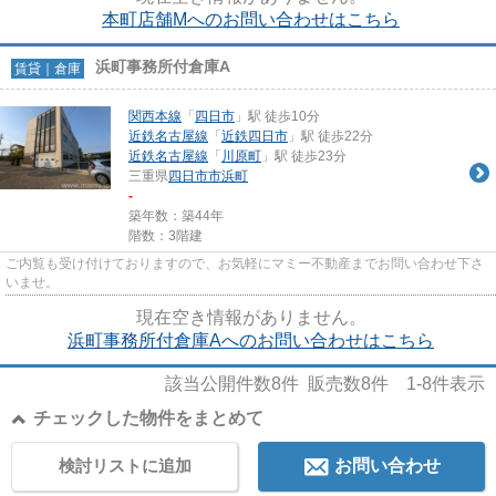
本町店舗Mへのお問い合わせはこちら
浜町事務所付倉庫A
賃貸｜倉庫
関西本線
「
四日市
」駅 徒歩10分
近鉄名古屋線
「
近鉄四日市
」駅 徒歩22分
近鉄名古屋線
「
川原町
」駅 徒歩23分
三重県
四日市市
浜町
-
築年数：築44年
階数：3階建
ご内覧も受け付けておりますので、お気軽にマミー不動産までお問い合わせ下さ
いませ。
現在空き情報がありません。
浜町事務所付倉庫Aへのお問い合わせはこちら
該当公開件数
8
件 販売数
8
件
1-8
件表示
チェックした物件をまとめて
検討リストに追加
お問い合わせ