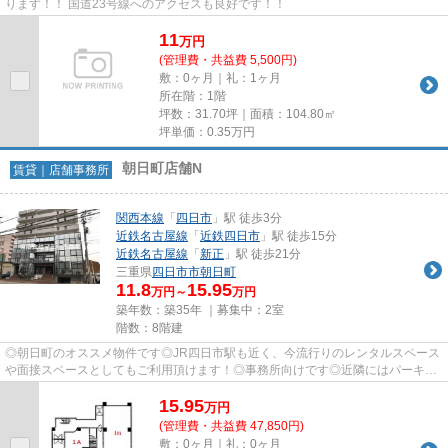
ります！！ 国道23号線へのアクセスも良好です！！
11
万
円
(管理費・共益費 5,500円)
敷：0ヶ月｜礼：1ヶ月
所在階：1階
坪数：31.70坪｜面積：104.80㎡
坪単価：
0.35
万円
朝日町店舗N
賃貸｜店舗事務所
関西本線
「
四日市
」駅 徒歩3分
近鉄名古屋線
「
近鉄四日市
」駅 徒歩15分
近鉄名古屋線
「
新正
」駅 徒歩21分
三重県
四日市市
朝日町
11.8
15.95
万円～
万円
築年数：築35年 ｜募集中：
2室
階数：8階建
◎朝日町のオススメ物件です◎JR四日市駅も近く、今流行りのレンタルスペース
や面接スペースとしてもご利用頂けます！◎事務所向けです◎近隣にはパーキン
グもあります！お気軽にご相談下...
15.95
万
円
(管理費・共益費 47,850円)
敷：0ヶ月｜礼：0ヶ月