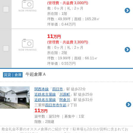
(管理費・共益費 3,000円)
敷：0ヶ月｜礼：2ヶ月
所在階：1階
坪数：49.99坪｜面積：165.28㎡
坪単価：
0.44
万円
11
万
円
(管理費・共益費 3,300円)
敷：0ヶ月｜礼：2ヶ月
所在階：2階
坪数：19.99坪｜面積：66.11㎡
坪単価：
0.55
万円
午起倉庫Ａ
賃貸｜倉庫
関西本線
「
四日市
」駅 徒歩22分
近鉄名古屋線
「
川原町
」駅 徒歩25分
近鉄名古屋線
「
阿倉川
」駅 徒歩31分
三重県
四日市市
午起
２丁目
11
万円
築年数：築53年 ｜募集中：
1室
階数：2階建
敷金礼金不要のオススメ倉庫のご紹介です！駐車場も2台分が賃料に含まれてお