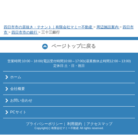
四日市市の居抜き・テナント｜有限会社マミー不動産
>
周辺施設案内
>
四日市
市
>
四日市市の銀行
>
三十三銀行
ページトップに戻る
営業時間:10:00－18:00(電話受付時間10:00～17:00)(昼業務休止時間12:00～13:00)
定休日:土・日・祝日
ホーム
会社概要
お問い合わせ
PCサイト
プライバシーポリシー
利用規約
｜アクセスマップ
｜
Copyright(c) 有限会社マミー不動産 All rights reserved.