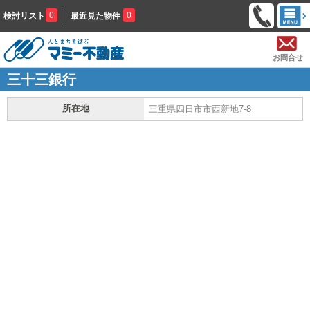
0
0
検討リスト
最近見た物件
お問合せ
三十三銀行
所在地
三重県四日市市西新地7-8