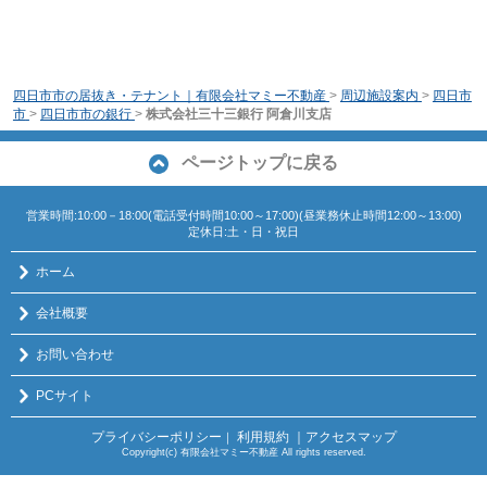
四日市市の居抜き・テナント｜有限会社マミー不動産
>
周辺施設案内
>
四日市
市
>
四日市市の銀行
>
株式会社三十三銀行 阿倉川支店
ページトップに戻る
営業時間:10:00－18:00(電話受付時間10:00～17:00)(昼業務休止時間12:00～13:00)
定休日:土・日・祝日
ホーム
会社概要
お問い合わせ
PCサイト
プライバシーポリシー
利用規約
｜アクセスマップ
｜
Copyright(c) 有限会社マミー不動産 All rights reserved.