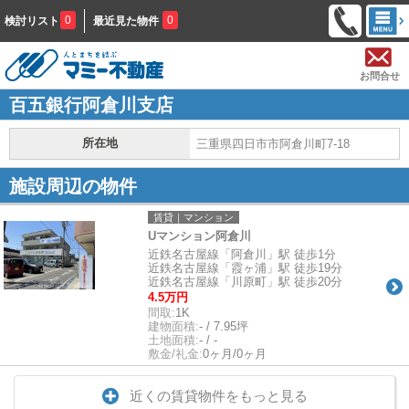
0
0
検討リスト
最近見た物件
お問合せ
百五銀行阿倉川支店
所在地
三重県四日市市阿倉川町7-18
施設周辺の物件
賃貸｜マンション
Uマンション阿倉川
近鉄名古屋線「阿倉川」駅 徒歩1分
近鉄名古屋線「霞ヶ浦」駅 徒歩19分
近鉄名古屋線「川原町」駅 徒歩20分
4.5万円
間取:
1K
建物面積:
- / 7.95坪
土地面積:
- / -
敷金/礼金:
0ヶ月/0ヶ月
近くの賃貸物件をもっと見る