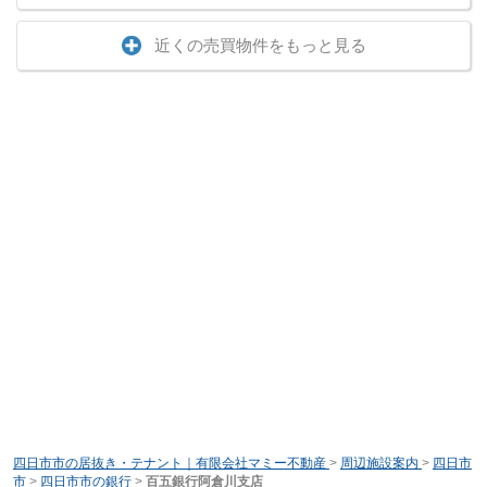
近くの売買物件をもっと見る
四日市市の居抜き・テナント｜有限会社マミー不動産
>
周辺施設案内
>
四日市
市
>
四日市市の銀行
>
百五銀行阿倉川支店