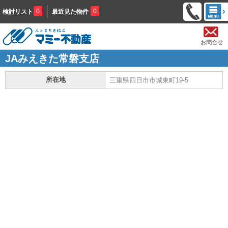
0
0
検討リスト
最近見た物件
お問合せ
JAみえきた常磐支店
所在地
三重県四日市市城東町19-5