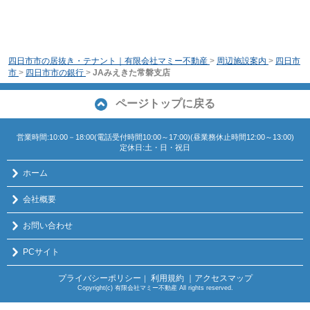
四日市市の居抜き・テナント｜有限会社マミー不動産
>
周辺施設案内
>
四日市
市
>
四日市市の銀行
>
JAみえきた常磐支店
ページトップに戻る
営業時間:10:00－18:00(電話受付時間10:00～17:00)(昼業務休止時間12:00～13:00)
定休日:土・日・祝日
ホーム
会社概要
お問い合わせ
PCサイト
プライバシーポリシー
利用規約
｜アクセスマップ
｜
Copyright(c) 有限会社マミー不動産 All rights reserved.