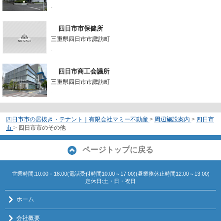
-
四日市市保健所
三重県四日市市諏訪町
-
四日市商工会議所
三重県四日市市諏訪町
-
四日市市の居抜き・テナント｜有限会社マミー不動産
>
周辺施設案内
>
四日市
市
>
四日市市のその他
ページトップに戻る
営業時間:10:00－18:00(電話受付時間10:00～17:00)(昼業務休止時間12:00～13:00)
定休日:土・日・祝日
ホーム
会社概要