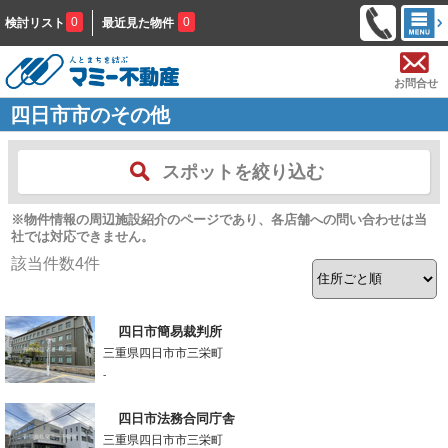
0
0
検討リスト
最近見た物件
お問合せ
四日市市のその他
スポットを絞り込む
※物件情報の周辺施設紹介のページであり、各店舗への問い合わせは当
社では対応できません。
該当件数
4
件
四日市簡易裁判所
三重県四日市市三栄町
-
四日市法務合同庁舎
三重県四日市市三栄町