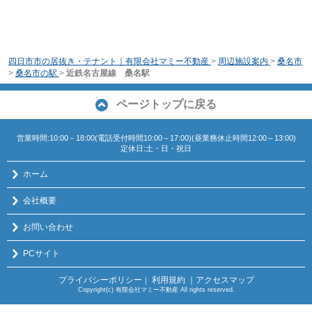
四日市市の居抜き・テナント｜有限会社マミー不動産
>
周辺施設案内
>
桑名市
>
桑名市の駅
>
近鉄名古屋線 桑名駅
ページトップに戻る
営業時間:10:00－18:00(電話受付時間10:00～17:00)(昼業務休止時間12:00～13:00)
定休日:土・日・祝日
ホーム
会社概要
お問い合わせ
PCサイト
プライバシーポリシー
利用規約
｜アクセスマップ
｜
Copyright(c) 有限会社マミー不動産 All rights reserved.