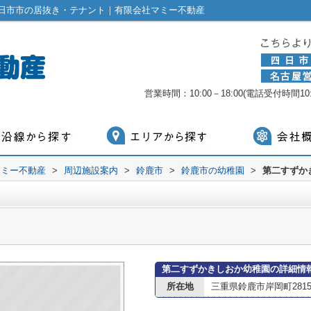
日市市の居抜き・テナント｜有限会社マミー不動産
営業時間：10:00－18:00(電話受付時間10:0
マミー不動産
>
周辺施設案内
>
鈴鹿市
>
鈴鹿市の幼稚園
>
第二すずか
第二すずかきしおか幼稚園の詳細情
所在地
三重県鈴鹿市岸岡町281