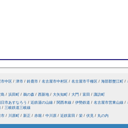
屋市中区
/
津市
/
鈴鹿市
/
名古屋市中村区
/
名古屋市千種区
/
海部郡蟹江町
/
安島
/
浜田町
/
鵜の森
/
西新地
/
大矢知町
/
大門
/
富田
/
諏訪町
四日市あすなろう
/
近鉄湯の山線
/
関西本線
/
伊勢鉄道
/
名古屋市営東山線
/
線
/
三岐鉄道三岐線
日市
/
川原町
/
新正
/
赤堀
/
中川原
/
近鉄富田
/
栄
/
伏見
/
丸の内