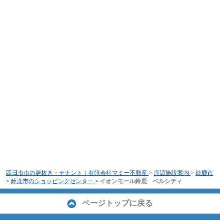
四日市市の居抜き・テナント｜有限会社マミー不動産
>
周辺施設案内
>
鈴鹿市
>
鈴鹿市のショッピングセンター
>
イオンモール鈴鹿 ベルシティ
ページトップに戻る