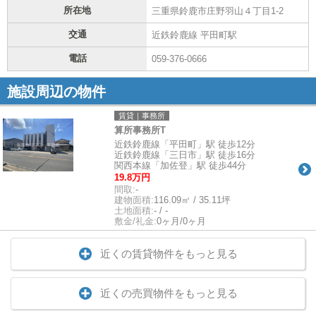
所在地
三重県鈴鹿市庄野羽山４丁目1-2
交通
近鉄鈴鹿線 平田町駅
電話
059-376-0666
施設周辺の物件
賃貸｜事務所
算所事務所T
近鉄鈴鹿線「平田町」駅 徒歩12分
近鉄鈴鹿線「三日市」駅 徒歩16分
関西本線「加佐登」駅 徒歩44分
19.8万円
間取:
-
建物面積:
116.09㎡ / 35.11坪
土地面積:
- / -
敷金/礼金:
0ヶ月/0ヶ月
近くの賃貸物件をもっと見る
近くの売買物件をもっと見る