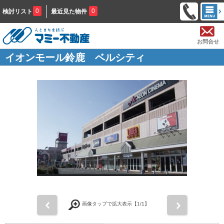
0
0
検討リスト
最近見た物件
お問合せ
イオンモール鈴鹿 ベルシティ
前
次
画像タップで拡大表示【
1
/1】