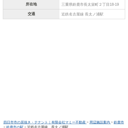
所在地
三重県鈴鹿市長太栄町２丁目18-19
交通
近鉄名古屋線 長太ノ浦駅
四日市市の居抜き・テナント｜有限会社マミー不動産
>
周辺施設案内
>
鈴鹿市
>
鈴鹿市の駅
>
近鉄名古屋線 長太ノ浦駅