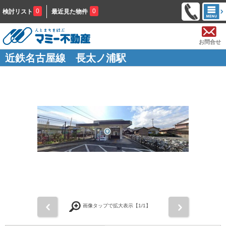
0
0
検討リスト
最近見た物件
お問合せ
近鉄名古屋線 長太ノ浦駅
前
次
画像タップで拡大表示【
1
/1】