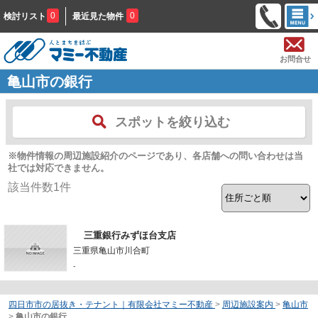
0
0
検討リスト
最近見た物件
お問合せ
亀山市の銀行
スポットを絞り込む
※物件情報の周辺施設紹介のページであり、各店舗への問い合わせは当
社では対応できません。
該当件数
1
件
三重銀行みずほ台支店
三重県亀山市川合町
-
四日市市の居抜き・テナント｜有限会社マミー不動産
>
周辺施設案内
>
亀山市
>
亀山市の銀行