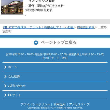
イオンタウン菰野
三重県三重郡菰野町大字宿野
近鉄湯の山線 菰野駅
-
四日市市の居抜き・テナント｜有限会社マミー不動産
>
周辺施設案内
>
三重郡
菰野町
ページトップに戻る
営業時間:10:00－18:00(電話受付時間10:00～17:00)(昼業務休止時間12:00～13:00)
定休日:土・日・祝日
ホーム
会社概要
お問い合わせ
PCサイト
プライバシーポリシー
利用規約
｜アクセスマップ
｜
Copyright(c) 有限会社マミー不動産 All rights reserved.