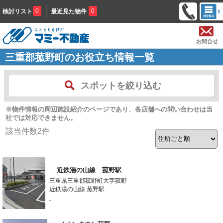
0
0
検討リスト
最近見た物件
お問合せ
三重郡菰野町のお役立ち情報一覧
スポットを絞り込む
※物件情報の周辺施設紹介のページであり、各店舗への問い合わせは当
社では対応できません。
該当件数
2
件
近鉄湯の山線 菰野駅
三重県三重郡菰野町大字菰野
近鉄湯の山線 菰野駅
-