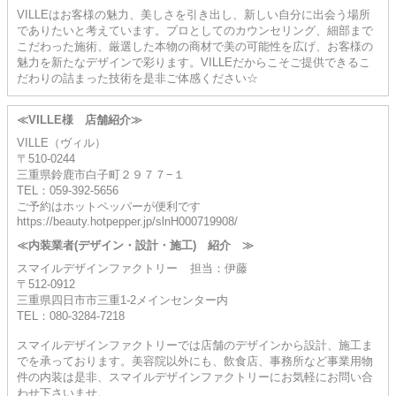
VILLEはお客様の魅力、美しさを引き出し、新しい自分に出会う場所
でありたいと考えています。プロとしてのカウンセリング、細部まで
こだわった施術、厳選した本物の商材で美の可能性を広げ、お客様の
魅力を新たなデザインで彩ります。VILLEだからこそご提供できるこ
だわりの詰まった技術を是非ご体感ください☆
≪VILLE様 店舗紹介≫
VILLE（ヴィル）
〒510-0244
三重県鈴鹿市白子町２９７７−１
TEL：059-392-5656
ご予約はホットペッパーが便利です
https://beauty.hotpepper.jp/slnH000719908/
≪内装業者(デザイン・設計・施工) 紹介 ≫
スマイルデザインファクトリー 担当：伊藤
〒512-0912
三重県四日市市三重1-2メインセンター内
TEL：080-3284-7218
スマイルデザインファクトリーでは店舗のデザインから設計、施工ま
でを承っております。美容院以外にも、飲食店、事務所など事業用物
件の内装は是非、スマイルデザインファクトリーにお気軽にお問い合
わせ下さいませ。