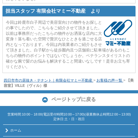
担当スタッフ 有限会社マミー不動産 より
今回は鈴鹿市白子周辺で美容室向けの物件をお探しと
の事でしたので、こちらをご紹介させて頂きました。
以前は事務所だったこちらの物件がお洒落な店内に大
変身！落ち着いた空間で贅沢なひとときを過ごせる店
内となっております。今回は内装業者のご紹介もさせ
て頂きました。白子駅から徒歩圏内且つ店舗前に駐車場があるのもこ
ちらの物件のポイントではないでしょうか。ベテランスタイリストの
確かな腕で髪のお悩みも解決すること間違いなしです！是非お立ち寄
りください。
四日市市の居抜き・テナント｜有限会社マミー不動産
>
お客様の声一覧
>
【美
容室】VILLE（ヴィル）様
ページトップに戻る
営業時間:10:00－18:00(電話受付時間10:00～17:00)(昼業務休止時間12:00～13:00)
定休日:土・日・祝日
ホーム