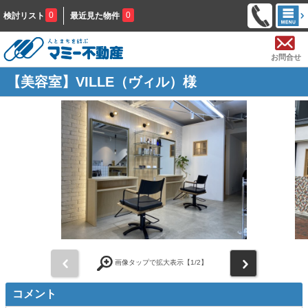
0
0
検討リスト
最近見た物件
お問合せ
【美容室】VILLE（ヴィル）様
前
次
画像タップで拡大表示【
1
/2】
コメント