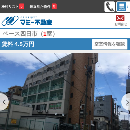
0
0
検討リスト
最近見た物件
お問合せ
ベース四日市（
1
室）
賃料
4.5万円
空室情報を確認