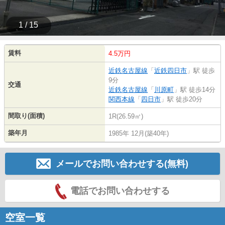
1 / 15
賃料
4.5万円
近鉄名古屋線
「
近鉄四日市
」駅 徒歩
9分
交通
近鉄名古屋線
「
川原町
」駅 徒歩14分
関西本線
「
四日市
」駅 徒歩20分
間取り(面積)
1R(26.59㎡)
築年月
1985年 12月(築40年)
メールでお問い合わせする(無料)
電話でお問い合わせする
空室一覧