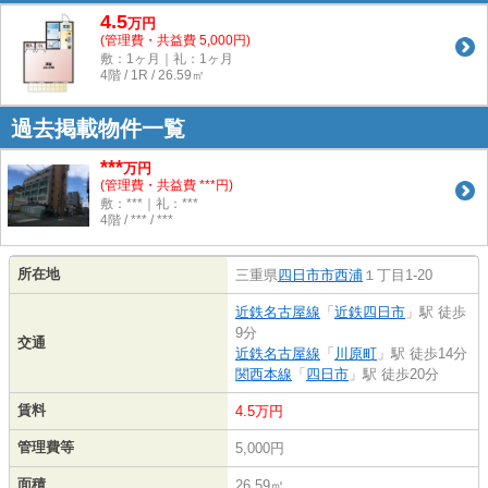
4.5
万
円
(管理費・共益費 5,000円)
敷：1ヶ月｜礼：1ヶ月
4階 / 1R / 26.59㎡
過去掲載物件一覧
***
万円
(管理費・共益費 ***円)
敷：***｜礼：***
4階 / *** / ***
所在地
三重県
四日市市
西浦
１丁目1-20
近鉄名古屋線
「
近鉄四日市
」駅 徒歩
9分
交通
近鉄名古屋線
「
川原町
」駅 徒歩14分
関西本線
「
四日市
」駅 徒歩20分
賃料
4.5万円
管理費等
5,000円
面積
26.59㎡