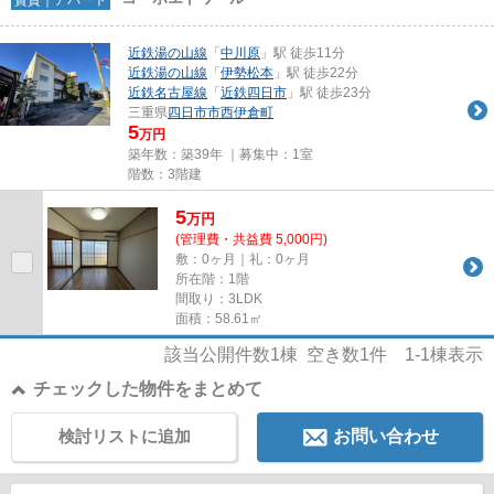
近鉄湯の山線
「
中川原
」駅 徒歩11分
近鉄湯の山線
「
伊勢松本
」駅 徒歩22分
近鉄名古屋線
「
近鉄四日市
」駅 徒歩23分
三重県
四日市市
西伊倉町
5
万円
築年数：築39年 ｜募集中：
1室
階数：3階建
5
万
円
(管理費・共益費 5,000円)
敷：0ヶ月｜礼：0ヶ月
所在階：1階
間取り：3LDK
面積：58.61㎡
該当公開件数
1
棟 空き数
1
件
1-1
棟表示
チェックした物件をまとめて
検討リストに追加
お問い合わせ