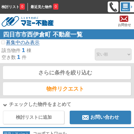
0
0
検討リスト
最近見た物件
お問合せ
四日市市西伊倉町 不動産一覧
募集中のみ表示
1
該当物件
棟
1
空き数
件
さらに条件を絞り込む
物件リクエスト
チェックした物件をまとめて
検討リストに追加
お問い合わせ
コーポエトワール
賃貸｜アパート