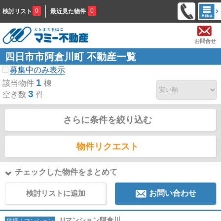
0
0
検討リスト
最近見た物件
お問合せ
四日市市阿倉川町 不動産一覧
募集中のみ表示
1
該当物件
棟
3
空き数
件
さらに条件を絞り込む
物件リクエスト
チェックした物件をまとめて
検討リストに追加
お問い合わせ
Uマンション阿倉川
賃貸｜マンション