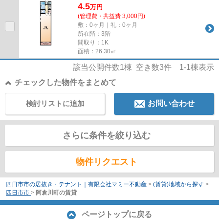
4.5
万
円
(管理費・共益費 3,000円)
敷：0ヶ月｜礼：0ヶ月
所在階：3階
間取り：1K
面積：26.30㎡
該当公開件数
1
棟 空き数
3
件
1-1
棟表示
チェックした物件をまとめて
検討リストに追加
お問い合わせ
さらに条件を絞り込む
物件リクエスト
四日市市の居抜き・テナント｜有限会社マミー不動産
>
(賃貸)地域から探す
>
四日市市
>
阿倉川町の賃貸
ページトップに戻る