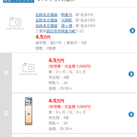
近鉄名古屋線
「
阿倉川
」駅 徒歩3分
近鉄名古屋線
「
川原町
」駅 徒歩19分
近鉄名古屋線
「
霞ヶ浦
」駅 徒歩18分
三重県
四日市市
阿倉川町
7-15
4.5
万円
築年数：築27年 ｜募集中：
3室
階数：3階建
4.5
万
円
(管理費・共益費 5,000円)
敷：0ヶ月｜礼：0ヶ月
所在階：3階
間取り：1K
面積：26.00㎡
4.5
万
円
(管理費・共益費 3,000円)
敷：0ヶ月｜礼：0ヶ月
所在階：3階
間取り：1K
面積：26.30㎡