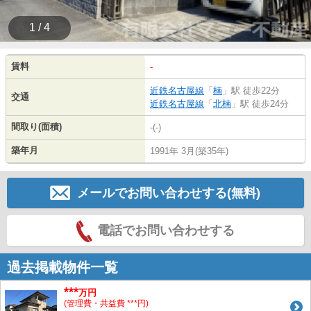
1 / 4
賃料
-
近鉄名古屋線
「
楠
」駅 徒歩22分
交通
近鉄名古屋線
「
北楠
」駅 徒歩24分
間取り(面積)
-(-)
築年月
1991年 3月(築35年)
メールでお問い合わせする(無料)
電話でお問い合わせする
過去掲載物件一覧
***
万円
(管理費・共益費 ***円)