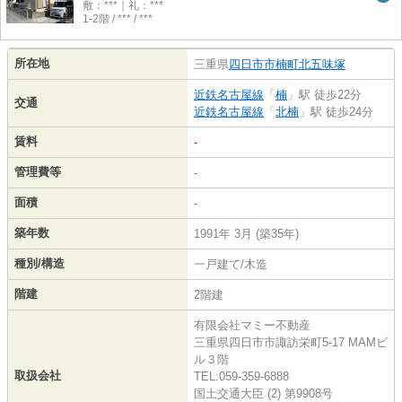
敷：***｜礼：***
1-2階 / *** / ***
所在地
三重県
四日市市
楠町北五味塚
近鉄名古屋線
「
楠
」駅 徒歩22分
交通
近鉄名古屋線
「
北楠
」駅 徒歩24分
賃料
-
管理費等
-
面積
-
築年数
1991年 3月 (築35年)
種別/構造
一戸建て/木造
階建
2階建
有限会社マミー不動産
三重県四日市市諏訪栄町5-17 MAMビ
ル３階
取扱会社
TEL:059-359-6888
国土交通大臣 (2) 第9908号