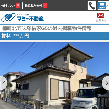
0
0
検討リスト
最近見た物件
お問合せ
楠町北五味塚借家G5の過去掲載物件情報
賃料
***
万円