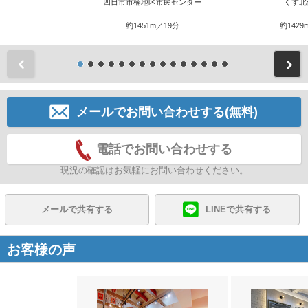
四日市市楠地区市民センター
くす北
約1451m／19分
約1429
前
メールでお問い合わせする(無料)
電話でお問い合わせする
現況の確認はお気軽にお問い合わせください。
メールで共有する
LINEで共有する
お客様の声