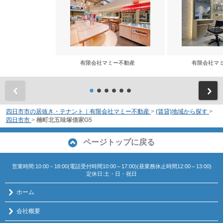
有限会社マミー不動産
有限会社マ
前
四日市市の居抜き・テナント｜有限会社マミー不動産
>
(賃貸)地域から探す
>
四日市市
>
楠町北五味塚借家G5
ページトップに戻る
営業時間:10:00－18:00(電話受付時間10:00～17:00)(昼業務休止時間12:00～13:00)
定休日:土・日・祝日
ホーム
会社概要