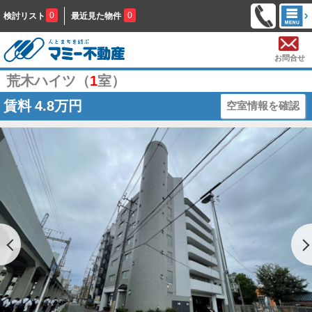
0
0
検討リスト
最近見た物件
お問合せ
荒木ハイツ（
1
室）
賃料
4.8万円
空室情報を確認