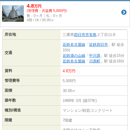
4.8
万
円
(管理費・共益費 5,000円)
敷：0ヶ月｜礼：0ヶ月
4階 / 1K / 30.00㎡
所在地
三重県
四日市市
安島
２丁目11-8
近鉄名古屋線
「
近鉄四日市
」駅 徒歩
10分
交通
近鉄湯の山線
「
中川原
」駅 徒歩15分
近鉄名古屋線
「
川原町
」駅 徒歩18分
賃料
4.8万円
管理費等
5,000円
面積
30.00㎡
築年数
1989年 3月 (築37年)
種別/構造
マンション/鉄筋コンクリート
階建
7階建