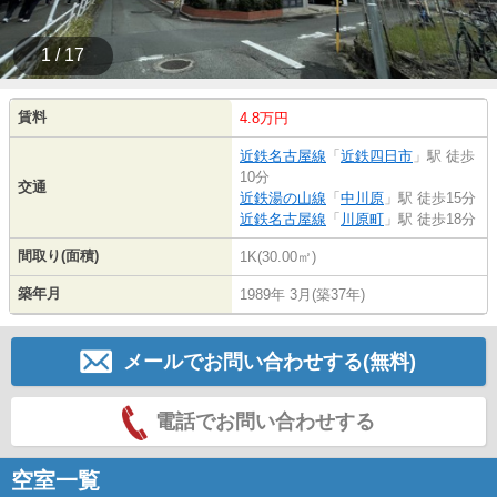
1 / 17
賃料
4.8万円
近鉄名古屋線
「
近鉄四日市
」駅 徒歩
10分
交通
近鉄湯の山線
「
中川原
」駅 徒歩15分
近鉄名古屋線
「
川原町
」駅 徒歩18分
間取り(面積)
1K(30.00㎡)
築年月
1989年 3月(築37年)
メールでお問い合わせする(無料)
電話でお問い合わせする
空室一覧