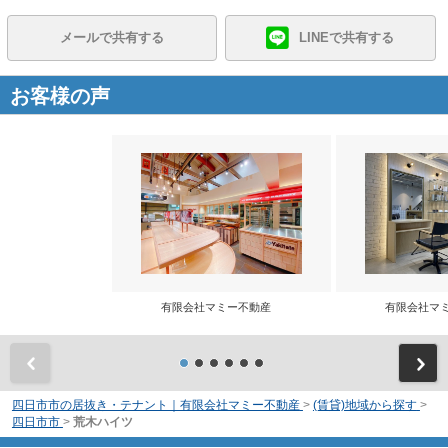
メールで共有する
LINEで共有する
お客様の声
有限会社マミー不動産
有限会社マ
前
四日市市の居抜き・テナント｜有限会社マミー不動産
>
(賃貸)地域から探す
>
四日市市
>
荒木ハイツ