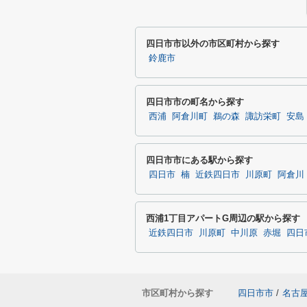
四日市市以外の市区町村から探す
鈴鹿市
四日市市の町名から探す
西浦
阿倉川町
鵜の森
諏訪栄町
安島
四日市市にある駅から探す
四日市
楠
近鉄四日市
川原町
阿倉川
西浦1丁目アパートG周辺の駅から探す
近鉄四日市
川原町
中川原
赤堀
四日
市区町村から探す
四日市市
/
名古