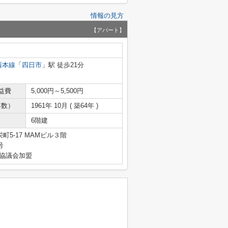
情報の見方
【アパート】
西本線
「
四日市
」駅 徒歩21分
益費
5,000円～5,500円
年数）
1961年 10月 ( 築64年 )
6階建
5-17 MAMビル３階
号
引協議会加盟