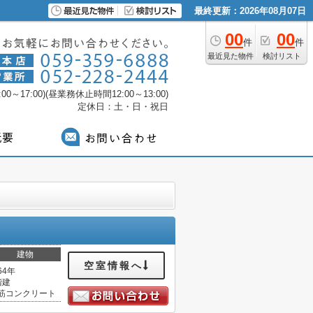
最終更新：2026年08月07日
00
00
件
件
最近見た物件
検討リスト
0～17:00)(昼業務休止時間12:00～13:00)
定休日：土・日・祝日
建物
空室情報へ
64年
階建
筋コンクリート