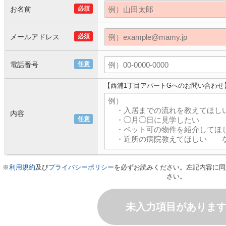
お名前
必須
メールアドレス
必須
電話番号
任意
【西浦1丁目アパートGへのお問い合わせ
内容
任意
※
利用規約
及び
プライバシーポリシー
を必ずお読みください。左記内容に同
さい。
未入力項目がありま