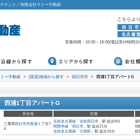
・テナント／有限会社マミー不動産
営業時間：10:00－18:00(電話受付時間10:0
マミー不動産
>
(賃貸)地域から探す
>
四日市市
>
西浦1丁目アパートG
西浦1丁目アパートG
所在地
交通
近鉄名古屋線
「
近鉄四日市
」駅 徒歩9分
築
三重県
四日市市
西浦
１丁目7-
関西本線
「
四日市
」駅 徒歩21分
6
4
近鉄名古屋線
「
川原町
」駅 徒歩16分
鉄