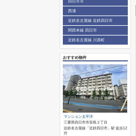
四日市市
西浦
近鉄名古屋線 近鉄四日市
関西本線 四日市
近鉄名古屋線 川原町
おすすめ物件
マンション太平洋
三重県四日市市安島２丁目
近鉄名古屋線「近鉄四日市」駅 徒歩12
分