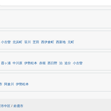
小古曽
北浜町
笹川
芝田
西伊倉町
西新地
元町
霞ヶ浦
中川原
伊勢松本
赤堀
西日野
泊
追分
小古曽
市
阿倉川
伊勢松本
屋市中区
/
鈴鹿市