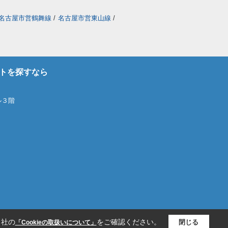
名古屋市営鶴舞線
/
名古屋市営東山線
/
トを探すなら
ル３階
当社の
をご確認ください。
閉じる
「Cookieの取扱いについて」