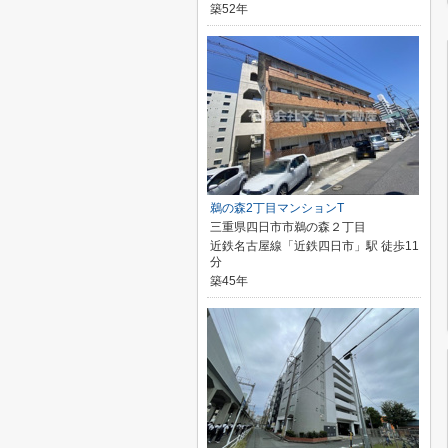
築52年
鵜の森2丁目マンションT
三重県四日市市鵜の森２丁目
近鉄名古屋線「近鉄四日市」駅 徒歩11
分
築45年