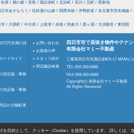
松原
/
鵜の森
/
安島
/
諏訪栄町
/
北浜町
/
笹川
/
元町
/
西新地
四日市あすなろう
/
近鉄湯の山線
/
関西本線
/
伊勢鉄道
/
名古屋市営名城線
/
日市
/
川原町
/
中川原
/
上前津
/
赤堀
/
阿倉川
/
霞ヶ浦
/
大須観音
/
東別院
四日市市で居抜き物件やテナン
10万円未満の貸
お問い合わせ
有限会社マミー不動産
お客様の声
ロードサイド・
スタッフ紹介
三重県四日市市諏訪栄町5-17 MAMビ
周辺施設検索
TEL:059-359-6888
の貸店舗・事務
FAX:059-359-6889
Copyright(c) 有限会社マミー不動産
All Rights Reserved.
の売店舗・事務
周辺の月極駐車
を目的として、クッキー（Cookie）を使用しています。
詳しくは、