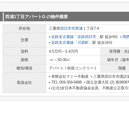
西浦1丁目アパートG
の物件概要
所在地
三重県
四日市市
西浦
１丁目7-4
近鉄名古屋線
「
近鉄四日市
」駅 徒歩9分
関
交通
近鉄名古屋線
「
川原町
」駅 徒歩16分
賃料
4.5万円～5.4万円
管理費・共
面積
-㎡～50.00㎡
築年月（築
種別/構造
アパート / 鉄筋コンクリート
階建
有限会社マミー不動産
三重県四日市市諏訪栄町
TEL:059-359-6888
国土交通大臣 (2) 第9908
取扱会社
(公社)全日本不動産協会会員、不動産公正取