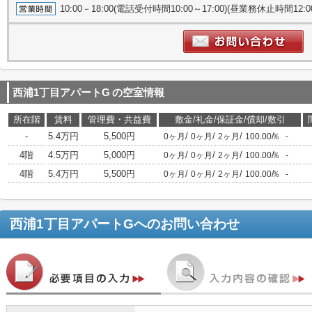
10:00－18:00(電話受付時間10:00～17:00)(昼業務休止時間12
西浦1丁目アパートG
の空室情報
所在階
賃料
管理費・共益費
敷金/礼金/保証金/償却/敷引
-
5.4万円
5,500円
/
/
/
/
0ヶ月
0ヶ月
2ヶ月
100.00％
-
4階
4.5万円
5,000円
/
/
/
/
0ヶ月
0ヶ月
2ヶ月
100.00％
-
4階
5.4万円
5,500円
/
/
/
/
0ヶ月
0ヶ月
2ヶ月
100.00％
-
西浦1丁目アパートG
へのお問い合わせ