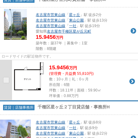
名古屋市営東山線
「
星ヶ丘
」駅 徒歩2分
名古屋市営東山線
「
東山公園
」駅 徒歩13分
名古屋市営東山線
「
一社
」駅 徒歩19分
愛知県
名古屋市千種区
星が丘元町
15.9456
万円
築年数：築37年 ｜募集中：
1室
階数：8階建
ロードサイドの駅近物件です。
15.9456
万
円
(管理費・共益費 55,810円)
敷：10ヶ月｜礼：0ヶ月
所在階：6階
坪数：18.11坪｜面積：59.90㎡
坪単価：
0.88
万円
千種区星ヶ丘２丁目貸店舗・事務所H
賃貸｜店舗事務所
名古屋市営東山線
「
星ヶ丘
」駅 徒歩8分
名古屋市営東山線
「
一社
」駅 徒歩9分
名古屋市営東山線
「
東山公園
」駅 徒歩22分