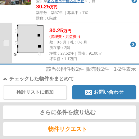
愛知県
名古屋市千種区
星ケ丘
２丁目
30.25
万円
築年数：築57年 ｜募集中：
1室
階数：6階建
30.25
万
円
(管理費・共益費 -)
敷：0ヶ月｜礼：0ヶ月
所在階：2階
坪数：27.52坪｜面積：91.00㎡
坪単価：
1.1
万円
該当公開件数
2
件 販売数
2
件
1-2
件表示
チェックした物件をまとめて
検討リストに追加
お問い合わせ
さらに条件を絞り込む
物件リクエスト