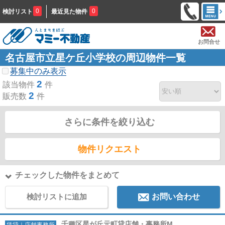
0
0
検討リスト
最近見た物件
お問合せ
名古屋市立星ケ丘小学校の周辺物件一覧
募集中のみ表示
2
該当物件
件
2
販売数
件
さらに条件を絞り込む
物件リクエスト
チェックした物件をまとめて
検討リストに追加
お問い合わせ
千種区星が丘元町貸店舗・事務所M
賃貸｜店舗事務所