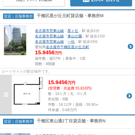
千種区星が丘元町貸店舗・事務所M
賃貸｜店舗事務所
名古屋市営東山線
「
星ヶ丘
」駅 徒歩2分
名古屋市営東山線
「
東山公園
」駅 徒歩13分
名古屋市営東山線
「
一社
」駅 徒歩19分
愛知県
名古屋市千種区
星が丘元町
15.9456
万円
築年数：築37年 ｜募集中：
1室
階数：8階建
ロードサイドの駅近物件です。
15.9456
万
円
(管理費・共益費 55,810円)
敷：10ヶ月｜礼：0ヶ月
所在階：6階
坪数：18.11坪｜面積：59.90㎡
坪単価：
0.88
万円
千種区東山通2丁目貸店舗・事務所N
賃貸｜店舗事務所