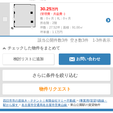
30.25
万
円
(管理費・共益費 -)
敷：0ヶ月｜礼：0ヶ月
所在階：2階
坪数：27.52坪｜面積：91.00㎡
坪単価：
1.1
万円
該当公開件数
3
件 空き数
3
件
1-3
件表示
チェックした物件をまとめて
検討リストに追加
お問い合わせ
さらに条件を絞り込む
物件リクエスト
四日市市の居抜き・テナント｜有限会社マミー不動産
>
(事業用(賃貸))路線・
駅から探す
>
名古屋市交通局名古屋市営東山線
>
東山公園駅の賃貸物件