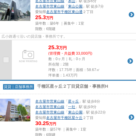
名古屋市営東山線
「
本山
」駅 徒歩6分
名古屋市営東山線
「
東山公園
」駅 徒歩7分
愛知県
名古屋市千種区
東山通
２丁目
25.3
万円
築年数：築6年 ｜募集中：
1室
階数：6階建
広小路通り沿いの貸店舗・事務所です。
25.3
万
円
(管理費・共益費 33,000円)
敷：0ヶ月｜礼：0ヶ月
所在階：2階
坪数：17.75坪｜面積：58.67㎡
坪単価：
1.43
万円
千種区星ヶ丘２丁目貸店舗・事務所H
賃貸｜店舗事務所
名古屋市営東山線
「
星ヶ丘
」駅 徒歩8分
名古屋市営東山線
「
一社
」駅 徒歩9分
名古屋市営東山線
「
東山公園
」駅 徒歩22分
愛知県
名古屋市千種区
星ケ丘
２丁目
30.25
万円
築年数：築57年 ｜募集中：
1室
階数：6階建